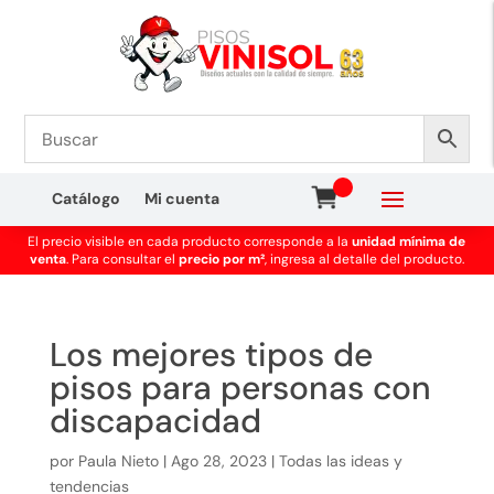
Catálogo
Mi cuenta
El precio visible en cada producto corresponde a la
unidad mínima de
venta
. Para consultar el
precio por m²
, ingresa al detalle del producto.
Los mejores tipos de
pisos para personas con
discapacidad
por
Paula Nieto
|
Ago 28, 2023
|
Todas las ideas y
tendencias