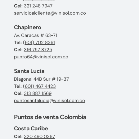
Cel:
321 248 7947
servicioalcliente@vinisol.com.co
Chapinero
Av. Caracas # 63-71
Tel:
(601) 702 8361
Cel:
316 757 8725
punto64@vinisol.com.co
Santa Lucía
Diagonal 44B Sur # 19-37
Tel:
(601) 467 4423
Cel:
313 887 1569
puntosantalucia@vinisol.com.co
Puntos de venta Colombia
Costa Caribe
Cel:
320 490 0367