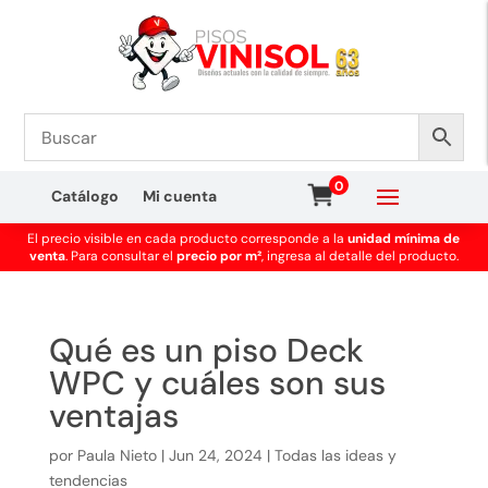
0
Catálogo
Mi cuenta
El precio visible en cada producto corresponde a la
unidad mínima de
venta
. Para consultar el
precio por m²
, ingresa al detalle del producto.
Qué es un piso Deck
WPC y cuáles son sus
ventajas
por
Paula Nieto
|
Jun 24, 2024
|
Todas las ideas y
tendencias