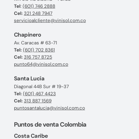
Tel
:
(601) 746 2888
Cel:
321 248 7947
servicioalcliente@vinisol.com.co
Chapinero
Av. Caracas # 63-71
Tel:
(601) 702 8361
Cel:
316 757 8725
punto64@vinisol.com.co
Santa Lucía
Diagonal 44B Sur # 19-37
Tel:
(601) 467 4423
Cel:
313 887 1569
puntosantalucia@vinisol.com.co
Puntos de venta Colombia
Costa Caribe