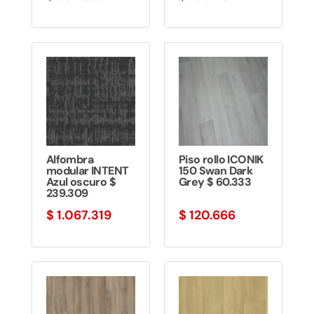
Alfombra
Piso rollo ICONIK
modular INTENT
150 Swan Dark
Azul oscuro $
Grey $ 60.333
239.309
$
1.067.319
$
120.666