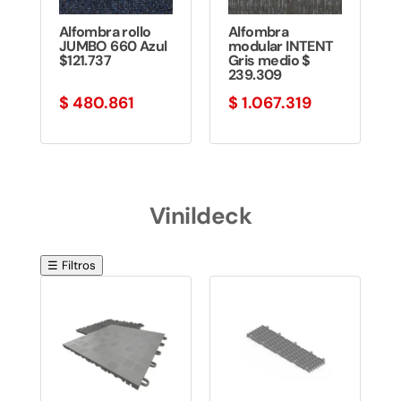
Alfombra rollo
Alfombra
JUMBO 660 Azul
modular INTENT
$121.737
Gris medio $
239.309
$
480.861
$
1.067.319
Vinildeck
☰ Filtros