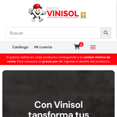
0
Catálogo
Mi cuenta
El precio visible en cada producto corresponde a la
unidad mínima de
venta
. Para consultar el
precio por m²
, ingresa al detalle del producto.
Con Vinisol
tansforma tus