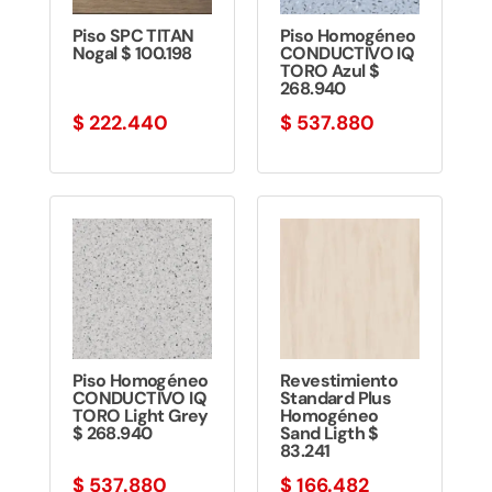
Piso SPC TITAN
Piso Homogéneo
Nogal $ 100.198
CONDUCTIVO IQ
TORO Azul $
268.940
$
222.440
$
537.880
Piso Homogéneo
Revestimiento
CONDUCTIVO IQ
Standard Plus
TORO Light Grey
Homogéneo
$ 268.940
Sand Ligth $
83.241
$
537.880
$
166.482