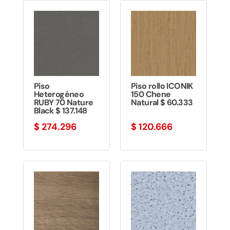
Piso
Piso rollo ICONIK
Heterogéneo
150 Chene
RUBY 70 Nature
Natural $ 60.333
Black $ 137.148
$
274.296
$
120.666