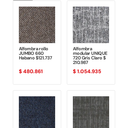
Alfombra rollo
Alfombra
JUMBO 660
modular UNIQUE
Habano $121.737
720 Gris Claro $
210.987
$
480.861
$
1.054.935