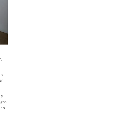
s,
s y
 en
 y
sgos
r a