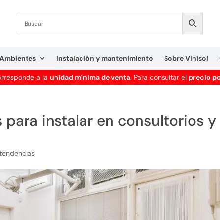
Ambientes
Instalación y mantenimiento
Sobre Vinisol
corresponde a la
unidad mínima de venta
. Para consultar el
precio p
 para instalar en consultorios y
 tendencias