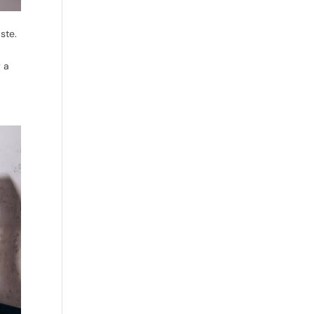
ste.
y a