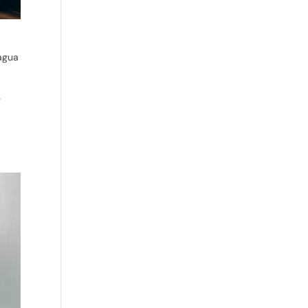
 agua
e