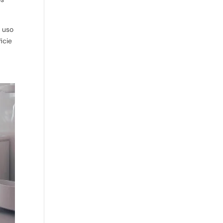
l uso
icie