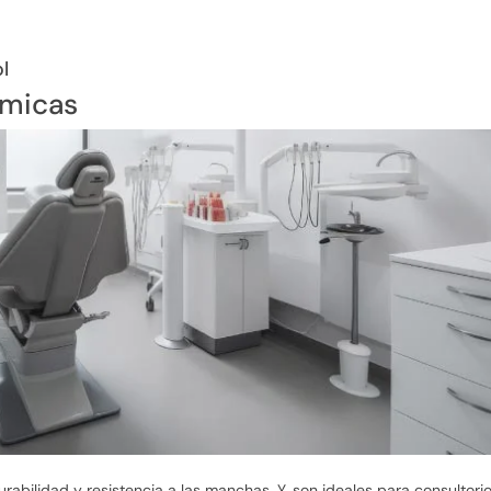
l
ámicas
abilidad y resistencia a las manchas. Y, son ideales para consultori