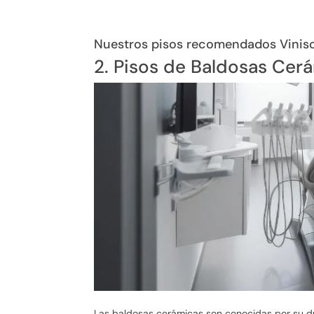
Nuestros pisos recomendados Viniso
2. Pisos de Baldosas Cer
Las baldosas cerámicas son conocidas por su dur