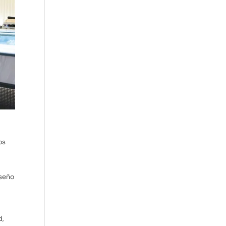
os
iseño
d,