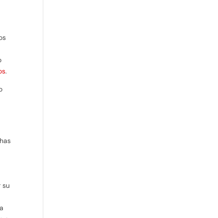
os
o
os
.
o
chas
r su
la