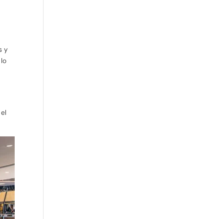
s y
 lo
el