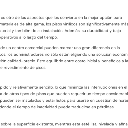
s es otro de los aspectos que los convierte en la mejor opción para
teriales de alta gama, los pisos vinílicos son significativamente má
erial y también de su instalación. Además, su durabilidad y bajo
erativos a lo largo del tiempo.
ra de un centro comercial pueden marcar una gran diferencia en la
licos, los administradores no sólo están eligiendo una solución económ
n calidad-precio. Este equilibrio entre costo inicial y beneficios a l
de revestimiento de pisos.
ápido y relativamente sencillo, lo que minimiza las interrupciones en el
ia de otros tipos de pisos que pueden requerir un tiempo considerab
s pueden ser instalados y estar listos para usarse en cuestión de hora
 donde el tiempo de inactividad puede traducirse en pérdidas
bre la superficie existente, mientras esta esté lisa, nivelada y afin