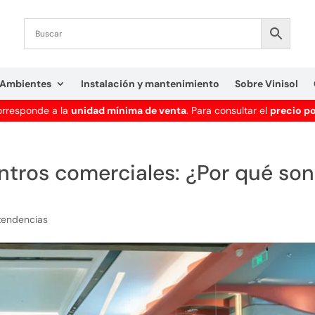
Ambientes
Instalación y mantenimiento
Sobre Vinisol
corresponde a la
unidad mínima de venta
. Para consultar el
precio p
entros comerciales: ¿Por qué son
 tendencias