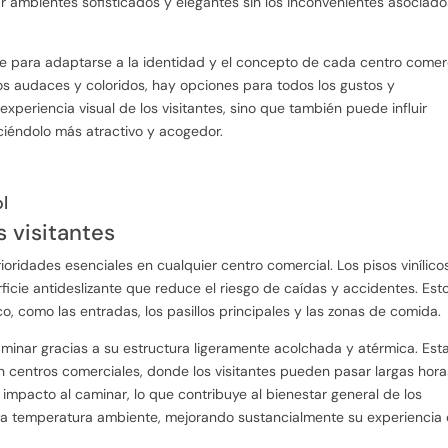
ar ambientes sofisticados y elegantes sin los inconvenientes asociado
se para adaptarse a la identidad y el concepto de cada centro comerc
os audaces y coloridos, hay opciones para todos los gustos y
experiencia visual de los visitantes, sino que también puede influir
ciéndolo más atractivo y acogedor.
l
s visitantes
rioridades esenciales en cualquier centro comercial. Los pisos vinílico
icie antideslizante que reduce el riesgo de caídas y accidentes. Est
o, como las entradas, los pasillos principales y las zonas de comida.
minar gracias a su estructura ligeramente acolchada y atérmica. Est
n centros comerciales, donde los visitantes pueden pasar largas hor
impacto al caminar, lo que contribuye al bienestar general de los
a la temperatura ambiente, mejorando sustancialmente su experiencia 