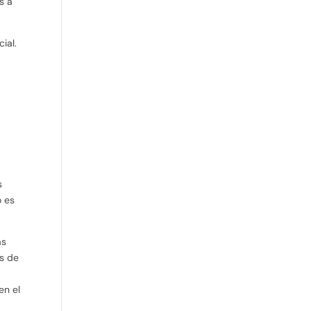
s a
ial.
s
o es
as
as de
en el