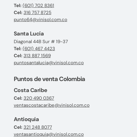
Tel:
(601) 702 8361
Cel:
316 757 8725
punto64@vinisol.com.co
Santa Lucía
Diagonal 44B Sur # 19-37
Tel:
(601) 467 4423
Cel:
313 887 1569
puntosantalucia@vinisol.com.co
Puntos de venta Colombia
Costa Caribe
Cel:
320 490 0367
ventascostacaribe@vinisol.com.co
Antioquia
Cel:
321 248 8077
ventasantioquia@vinisol.com.co