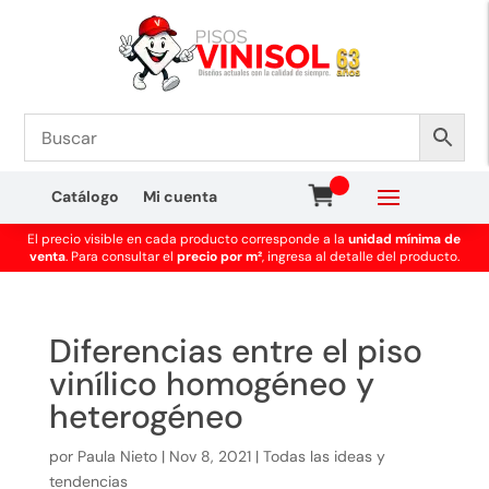
Catálogo
Mi cuenta
El precio visible en cada producto corresponde a la
unidad mínima de
venta
. Para consultar el
precio por m²
, ingresa al detalle del producto.
Diferencias entre el piso
vinílico homogéneo y
heterogéneo
por
Paula Nieto
|
Nov 8, 2021
|
Todas las ideas y
tendencias