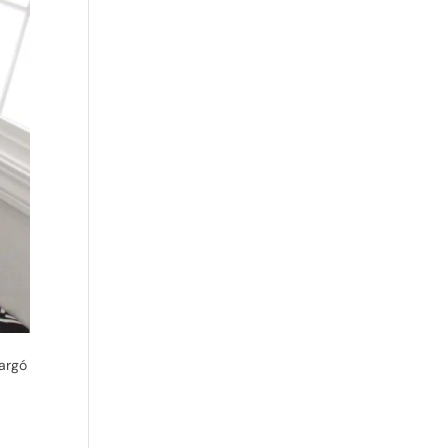
cargó
a