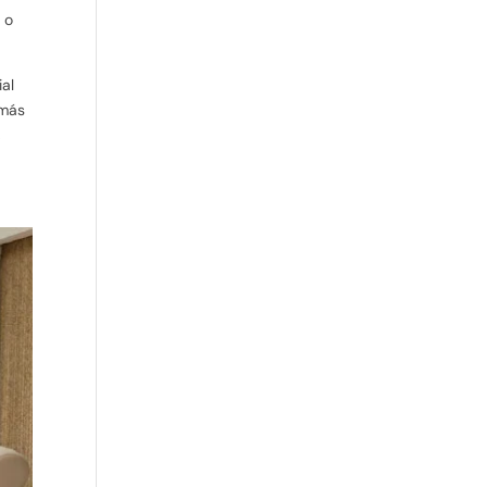
 o
al
emás
,