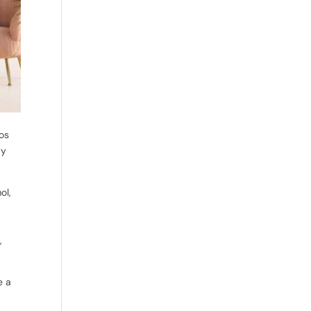
tos
 y
ol,
,
e a