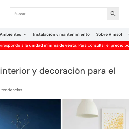
Ambientes
Instalación y mantenimiento
Sobre Vinisol
corresponde a la
unidad mínima de venta
. Para consultar el
precio p
interior y decoración para el
y tendencias