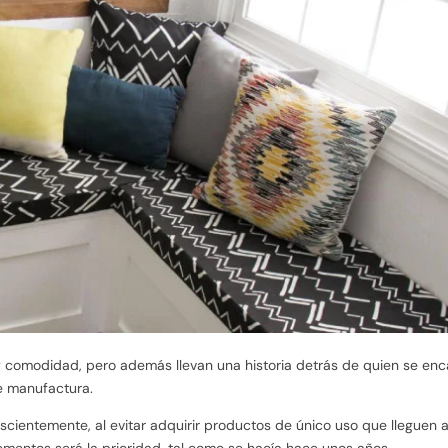
 y comodidad, pero además llevan una historia detrás de quien se en
e manufactura.
cientemente, al evitar adquirir productos de único uso que lleguen 
lementos será la prioridad, tal como se hacía hace unos años.