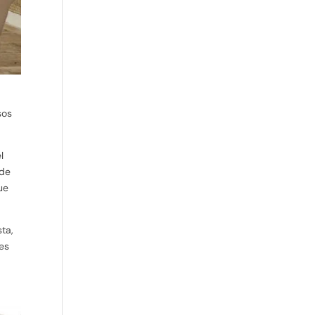
sos
l
 de
ue
ta,
nes