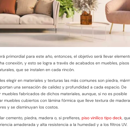
erá primordial para este año, entonces, el objetivo será llevar elemen
icha conexión, y esto se logra a través de acabados en muebles, pisos
aturales, que se instalen en cada rincón.
des elegir en materiales y texturas las más comunes son piedra, márm
ortan una sensación de calidez y profundidad a cada espacio. De
ar muebles fabricados de dichos materiales, aunque, si no es posible
ar muebles cubiertos con lámina fórmica que lleve textura de madera
res y se disminuyan los costos.
lar cemento, piedra, madera o, si prefieres,
piso vinílico tipo deck
, qu
iencia amaderada y alta resistencia a la humedad y a los filtros UV.