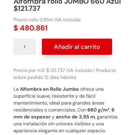
Alfombra rollo JUMBO 660 Azul
$121.737
Precio rollo 3,95m IVA incluido
$
480.861
Alfombra
Añadir al carrito
rollo
JUMBO
660
Azul
Precio por m2: $ 121.737 IVA incluido | Producto
$121.737
sobre pedido 12 días hábiles
cantidad
La
Alfombra en Rollo Jumbo
ofrece una
superficie suave, resistente y de fácil
mantenimiento, ideal para grandes áreas
residenciales o comerciales. Con
660 g/m²
,
6
mm de espesor
y
ancho de 3,95 m
, garantiza
una instalación sin uniones visibles y una
apariencia elegante en cualquier espacio.