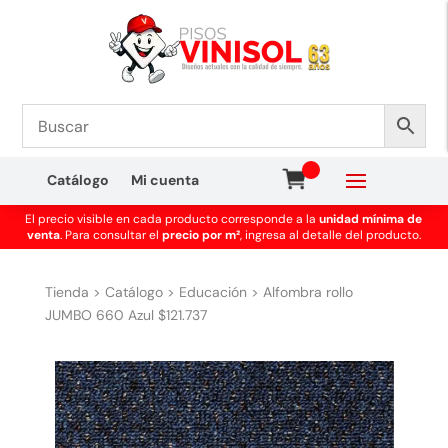
Catálogo
Mi cuenta
El precio visible en cada producto corresponde a la
unidad mínima de
venta
. Para consultar el
precio por m²
, ingresa al detalle del producto.
Tienda
>
Catálogo
>
Educación
>
Alfombra rollo
JUMBO 660 Azul $121.737