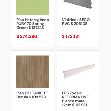
Piso Heterogéneo
Vinildeck SECO
RUBY 70 Spring
PVC $ 206.108
Green $ 137.148
$
274.296
$
173.131
Piso LVT TARKETT
EPS Zócalo
Betula $ 108.528
REFORMA LINE
Blanco mate –
12cm $ 112.931