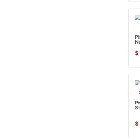
Pi
Na
$
Pi
St
$