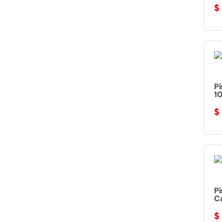
$
Pi
1
$
P
C
$