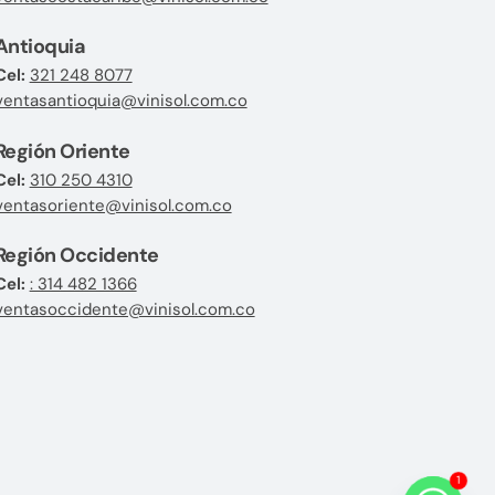
Antioquia
Cel:
321 248 8077
ventasantioquia@vinisol.com.co
Región Oriente
Cel:
310 250 4310
ventasoriente@vinisol.com.co
Región Occidente
Cel:
: 314 482 1366
ventasoccidente@vinisol.com.co
1