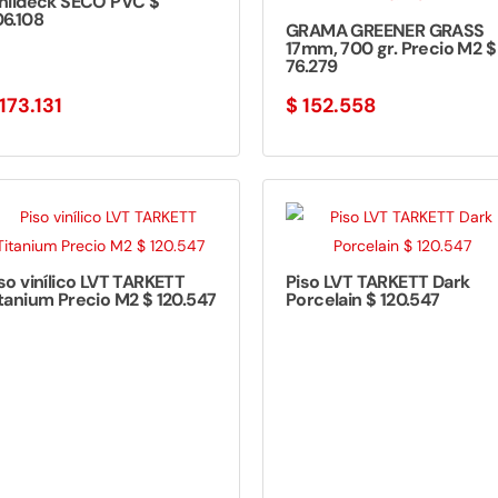
inildeck SECO PVC $
6.108
GRAMA GREENER GRASS
17mm, 700 gr. Precio M2 $
76.279
173.131
$
152.558
so vinílico LVT TARKETT
Piso LVT TARKETT Dark
tanium Precio M2 $ 120.547
Porcelain $ 120.547