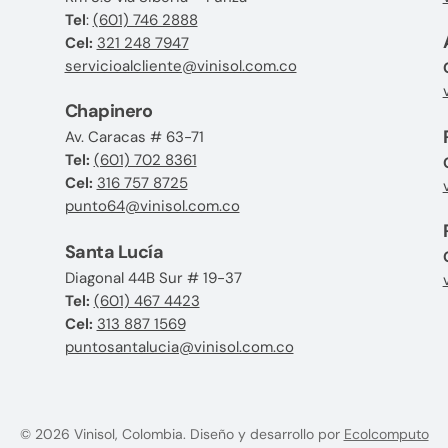
Tel
:
(601) 746 2888
Cel:
321 248 7947
servicioalcliente@vinisol.com.co
Chapinero
Av. Caracas # 63-71
Tel:
(601) 702 8361
Cel:
316 757 8725
punto64@vinisol.com.co
Santa Lucía
Diagonal 44B Sur # 19-37
Tel:
(601) 467 4423
Cel:
313 887 1569
puntosantalucia@vinisol.com.co
© 2026 Vinisol, Colombia. Diseño y desarrollo por
Ecolcomputo