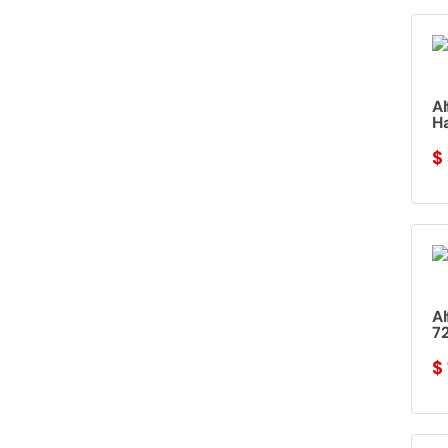
A
Ha
$
A
72
$