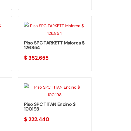
Piso SPC TARKETT Maiorca $
126.854
$
352.655
Piso SPC TITAN Encino $
100.198
$
222.440