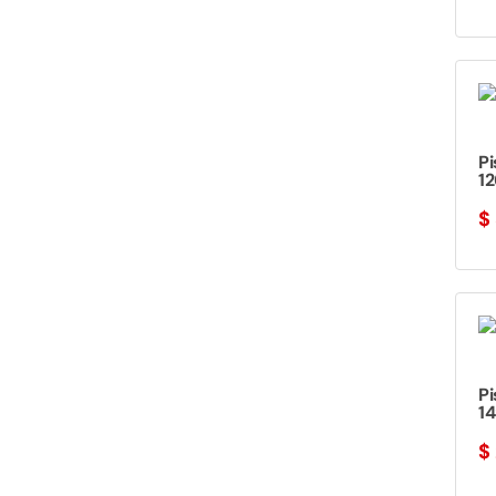
Pi
12
$
Pi
1
$