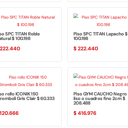
so SPC TITAN Roble
Piso SPC TITAN Lapacho $
tural $ 100.198
100.198
222.440
$
222.440
so rollo ICONIK 150
Piso GYM CAUCHO Negro
romboli Gris Clair $ 60.333
liso o cuadros fino 2cm $
208.488
120.666
$
416.976