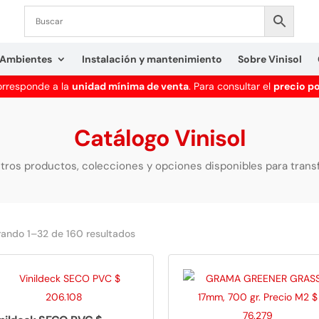
Ambientes
Instalación y mantenimiento
Sobre Vinisol
corresponde a la
unidad mínima de venta
. Para consultar el
precio p
Catálogo Vinisol
ros productos, colecciones y opciones disponibles para tran
Ordenado
ando 1–32 de 160 resultados
por
los
últimos