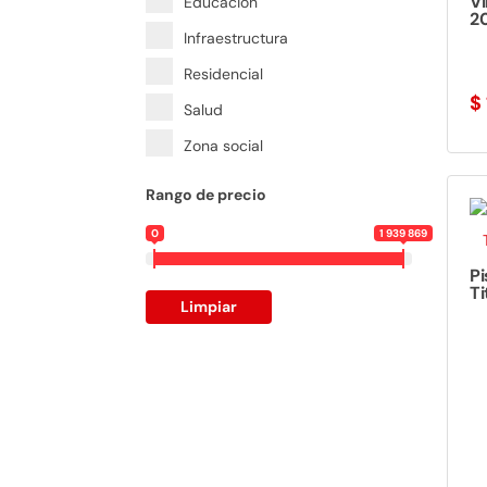
V
Educación
20
Infraestructura
Residencial
$
Salud
Zona social
Rango de precio
0
1 939 869
Pi
Ti
Limpiar