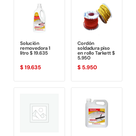
$ 33.261
hasta
$ 499.384
Solución
Cordón
removedora 1
soldadura piso
litro $ 19.635
en rollo Tarkett $
5.950
$
19.635
$
5.950