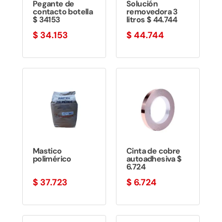
Pegante de
Solución
contacto botella
removedora 3
$ 34153
litros $ 44.744
$
34.153
$
44.744
Mastico
Cinta de cobre
polimérico
autoadhesiva $
6.724
$
37.723
$
6.724