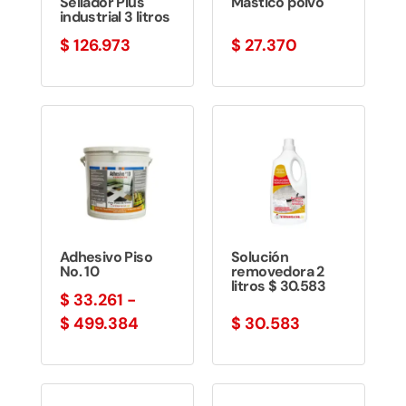
Sellador Plus
Mastico polvo
industrial 3 litros
$
126.973
$
27.370
Adhesivo Piso
Solución
No. 10
removedora 2
litros $ 30.583
$
33.261
-
Rango
$
499.384
$
30.583
de
precios:
desde