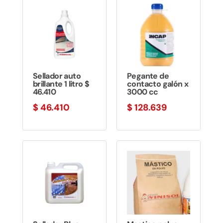
$ 32.130
hasta
$ 497.063
Sellador auto
Pegante de
brillante 1 litro $
contacto galón x
46.410
3000 cc
$
46.410
$
128.639