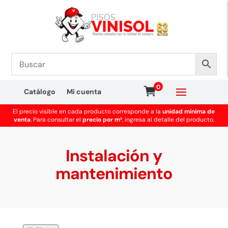
0
Catálogo
Mi cuenta
El precio visible en cada producto corresponde a la
unidad mínima de
venta
. Para consultar el
precio por m²
, ingresa al detalle del producto.
Instalación y
mantenimiento