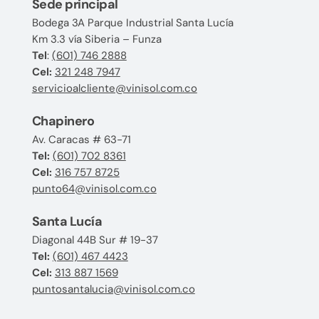
Sede principal
Bodega 3A Parque Industrial Santa Lucía
Km 3.3 vía Siberia – Funza
Tel
:
(601) 746 2888
Cel:
321 248 7947
servicioalcliente@vinisol.com.co
Chapinero
Av. Caracas # 63-71
Tel:
(601) 702 8361
Cel:
316 757 8725
punto64@vinisol.com.co
Santa Lucía
Diagonal 44B Sur # 19-37
Tel:
(601) 467 4423
Cel:
313 887 1569
puntosantalucia@vinisol.com.co