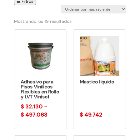
☰ Filtros
Ordenado
Mostrando los 19 resultados
por
los
últimos
Adhesivo para
Mastico liquido
Pisos Vinílicos
Flexibles en Rollo
y LVT Vinisol
$
32.130
-
Rango
$
497.063
$
49.742
de
precios:
desde