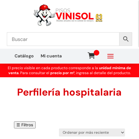
Catálogo
Mi cuenta
El precio visible en cada producto corresponde a la
unidad mínima de
venta
. Para consultar el
precio por m²
, ingresa al detalle del producto.
Perfilería hospitalaria
☰ Filtros