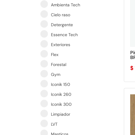
Ambienta Tech
Cielo raso
Detergente
Essence Tech
Exteriores
Pi
Flex
B
Forestal
$
Gym
Iconik 150
Iconik 260
Iconik 300
Limpiador
LVT
Masticos