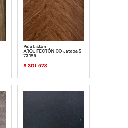
Piso Listón
ARQUITECTÓNICO Jatoba $
73.185
$
301.523