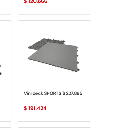
$
120.666
Vinildeck SPORTS $ 227.885
$
191.424