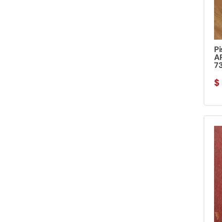
Pi
A
73
$