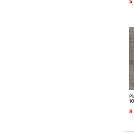
$
P
10
$