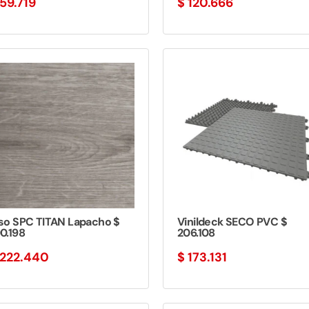
59.719
$
120.666
iso SPC TITAN Lapacho $
Vinildeck SECO PVC $
0.198
206.108
222.440
$
173.131