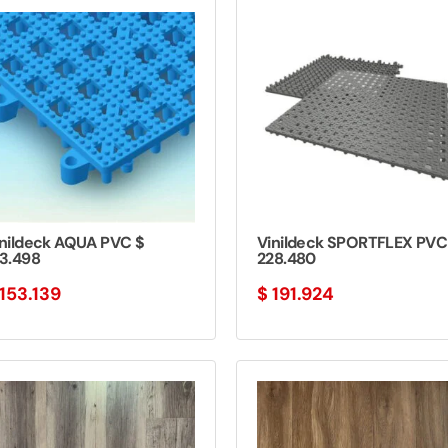
inildeck AQUA PVC $
Vinildeck SPORTFLEX PVC
83.498
228.480
153.139
$
191.924