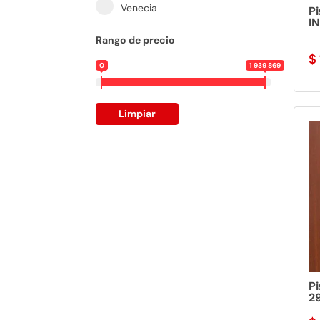
Venecia
Pi
IN
Rango de precio
$
0
1 939 869
Limpiar
P
29