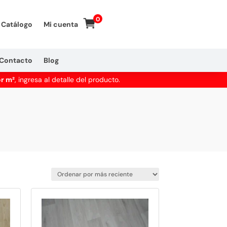
0
Catálogo
Mi cuenta
Contacto
Blog
or m²
, ingresa al detalle del producto.