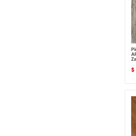
Pi
A
Za
$