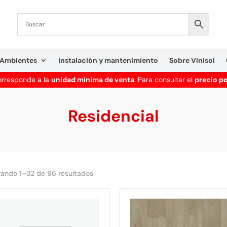
Ambientes
Instalación y mantenimiento
Sobre Vinisol
corresponde a la
unidad mínima de venta
. Para consultar el
precio p
Residencial
Ordenado
ando 1–32 de 96 resultados
por
los
últimos