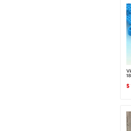
V
1
$