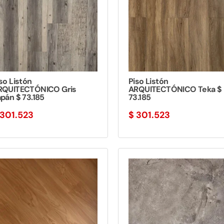
so Listón
Piso Listón
RQUITECTÓNICO Gris
ARQUITECTÓNICO Teka $
pán $ 73.185
73.185
301.523
$
301.523