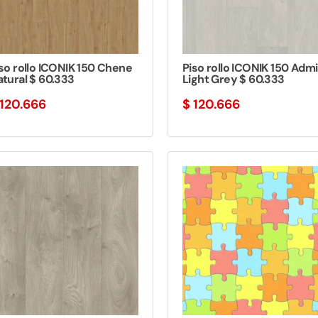
so rollo ICONIK 150 Chene
Piso rollo ICONIK 150 Admi
tural $ 60.333
Light Grey $ 60.333
120.666
$
120.666