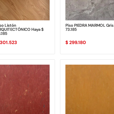
so Listón
Piso PIEDRA MARMOL Gris
RQUITECTÓNICO Haya $
73.185
.185
301.523
$
299.180