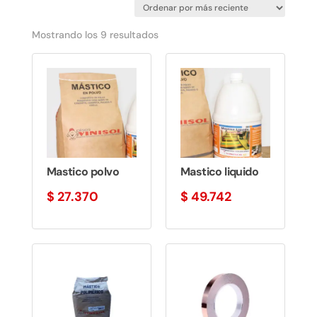
Ordenado
Mostrando los 9 resultados
por
los
últimos
Mastico polvo
Mastico liquido
$
27.370
$
49.742