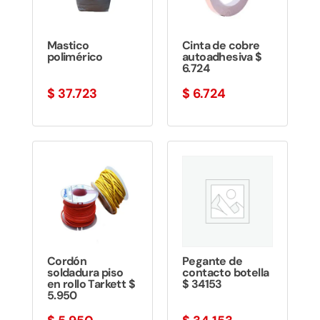
Mastico
Cinta de cobre
polimérico
autoadhesiva $
6.724
$
37.723
$
6.724
Cordón
Pegante de
soldadura piso
contacto botella
en rollo Tarkett $
$ 34153
5.950