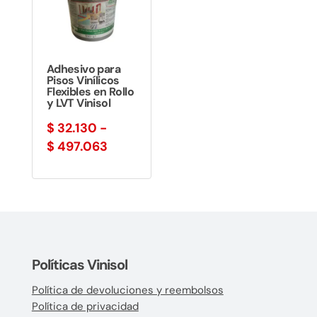
$ 499.384
Adhesivo para
Pisos Vinílicos
Flexibles en Rollo
y LVT Vinisol
$
32.130
-
Rango
$
497.063
de
precios:
desde
$ 32.130
hasta
$ 497.063
Políticas Vinisol
Política de devoluciones y reembolsos
Política de privacidad