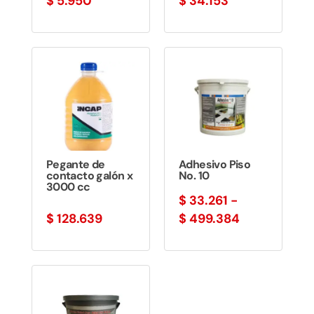
$
5.950
$
34.153
Pegante de
Adhesivo Piso
contacto galón x
No. 10
3000 cc
$
33.261
-
Rango
$
128.639
$
499.384
de
precios:
desde
$ 33.261
hasta