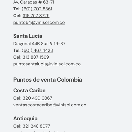
Av. Caracas # 63-71
Tel:
(601) 702 8361
Cel:
316 757 8725
punto64@vinisol.com.co
Santa Lucía
Diagonal 44B Sur # 19-37
Tel:
(601) 467 4423
Cel:
313 887 1569
puntosantalucia@vinisol.com.co
Puntos de venta Colombia
Costa Caribe
Cel:
320 490 0367
ventascostacaribe@vinisol.com.co
Antioquia
Cel:
321 248 8077