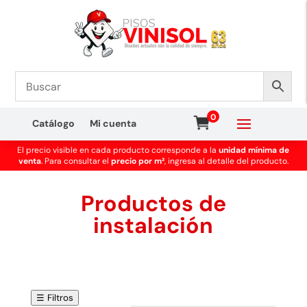
0
Catálogo
Mi cuenta
El precio visible en cada producto corresponde a la
unidad mínima de
venta
. Para consultar el
precio por m²
, ingresa al detalle del producto.
Productos de
instalación
☰ Filtros