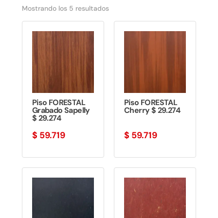
Ordenado
Mostrando los 5 resultados
por
los
últimos
Piso FORESTAL
Piso FORESTAL
Grabado Sapelly
Cherry $ 29.274
$ 29.274
$
59.719
$
59.719