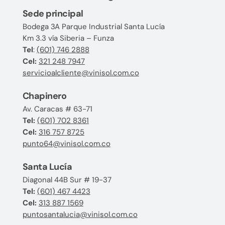
Sede principal
Bodega 3A Parque Industrial Santa Lucía
Km 3.3 vía Siberia – Funza
Tel
:
(601) 746 2888
Cel:
321 248 7947
servicioalcliente@vinisol.com.co
Chapinero
Av. Caracas # 63-71
Tel:
(601) 702 8361
Cel:
316 757 8725
punto64@vinisol.com.co
Santa Lucía
Diagonal 44B Sur # 19-37
Tel:
(601) 467 4423
Cel:
313 887 1569
puntosantalucia@vinisol.com.co