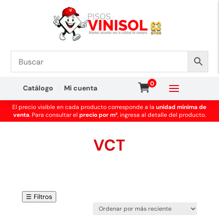
0
Catálogo
Mi cuenta
El precio visible en cada producto corresponde a la
unidad mínima de
venta
. Para consultar el
precio por m²
, ingresa al detalle del producto.
VCT
☰ Filtros