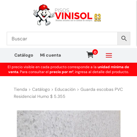
0
Catálogo
Mi cuenta
El precio visible en cada producto corresponde a la
unidad mínima de
venta
. Para consultar el
precio por m²
, ingresa al detalle del producto.
Tienda
>
Catálogo
>
Educación
>
Guarda escobas PVC
Residencial Humo $ 5.355