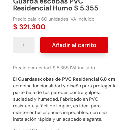
Guarda escobas PVC
Residencial Humo $ 5.355
Precio caja x 60 unidades IVA incluido
$
321.300
Guarda
Añadir al carrito
escobas
PVC
Residencial
Humo
Precio por unidad: $ 5.355 IVA incluido
$
El
Guardaescobas de PVC Residencial 6.8 cm
5.355
combina funcionalidad y diseño para proteger la
cantidad
parte baja de tus paredes contra golpes,
suciedad y humedad. Fabricado en PVC
resistente y fácil de limpiar, es ideal para
mantener tus espacios impecables, con una
instalación rápida y un acabado elegante.