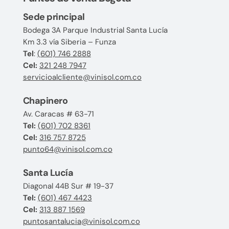
Sede principal
Bodega 3A Parque Industrial Santa Lucía
Km 3.3 vía Siberia – Funza
Tel
:
(601) 746 2888
Cel:
321 248 7947
servicioalcliente@vinisol.com.co
Chapinero
Av. Caracas # 63-71
Tel:
(601) 702 8361
Cel:
316 757 8725
punto64@vinisol.com.co
Santa Lucía
Diagonal 44B Sur # 19-37
Tel:
(601) 467 4423
Cel:
313 887 1569
puntosantalucia@vinisol.com.co