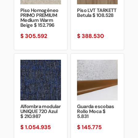
Piso Homogéneo
Piso LVT TARKETT
PRIMO PREMIUM
Betula $ 108.528
Medium Warm
Beige $ 152.796
$
305.592
$
388.530
Alfombra modular
Guarda escobas
UNIQUE 720 Azul
Rollo Moca $
$ 210.987
5.831
$
1.054.935
$
145.775