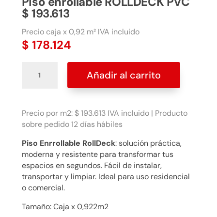
Piso enrollable ROLLDECK PVC
$ 193.613
Precio caja x 0,92 m² IVA incluido
$
178.124
Piso
Añadir al carrito
enrollable
ROLLDECK
PVC
$
Precio por m2: $ 193.613 IVA incluido | Producto
193.613
sobre pedido 12 días hábiles
cantidad
Piso Enrrollable RollDeck
: solución práctica,
moderna y resistente para transformar tus
espacios en segundos. Fácil de instalar,
transportar y limpiar. Ideal para uso residencial
o comercial.
Tamaño: Caja x 0,922m2