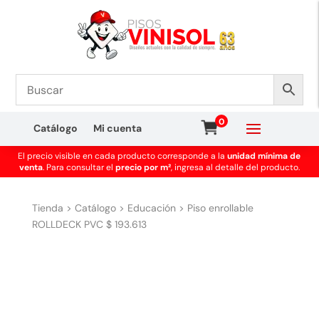
0
Catálogo
Mi cuenta
El precio visible en cada producto corresponde a la
unidad mínima de
venta
. Para consultar el
precio por m²
, ingresa al detalle del producto.
Tienda
>
Catálogo
>
Educación
>
Piso enrollable
ROLLDECK PVC $ 193.613