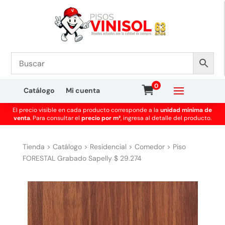
0
Catálogo
Mi cuenta
El precio visible en cada producto corresponde a la
unidad mínima de
venta
. Para consultar el
precio por m²
, ingresa al detalle del producto.
Tienda
>
Catálogo
>
Residencial
>
Comedor
>
Piso
FORESTAL Grabado Sapelly $ 29.274