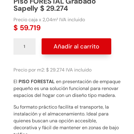
Piso FORESTAL Grabado
Sapelly $ 29.274
Precio caja x 2,04m² IVA incluido
$
59.719
Piso
Añadir al carrito
FORESTAL
Grabado
Sapelly
$
Precio por m2: $ 29.274 IVA incluido
29.274
El
PISO FORESTAL
en presentación de empaque
cantidad
pequeño es una solución funcional para renovar
espacios del hogar con un diseño tipo madera.
Su formato práctico facilita el transporte, la
instalación y el almacenamiento. Ideal para
quienes buscan una opción accesible,
decorativa y fácil de mantener en zonas de bajo