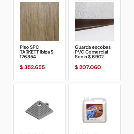
Piso SPC
Guarda escobas
TARKETT Ibiza $
PVC Comercial
126.854
Sepia $ 6.902
$
352.655
$
207.060