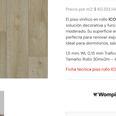
150
Swan
Precio por m2: $ 60.333 IV
Dark
El piso vinílico en rollo
ICO
Beige
solución decorativa y func
$
moderado. Su superficie es
60.333
perfecta para renovar esp
cantidad
Ideal para dormitorios, sal
1,5 mm, WL 0,15 mm Trafic
Tamaño: Rollo 30mx2m –
Ficha técnica piso rollo I