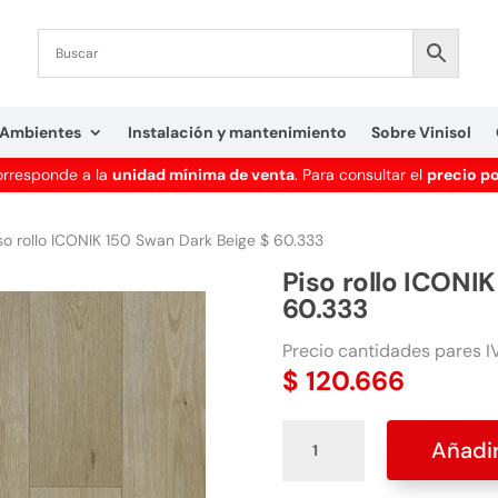
Ambientes
Instalación y mantenimiento
Sobre Vinisol
corresponde a la
unidad mínima de venta
. Para consultar el
precio p
so rollo ICONIK 150 Swan Dark Beige $ 60.333
Piso rollo ICONI
60.333
Precio cantidades pares IV
$
120.666
Piso
Añadir
rollo
ICONIK