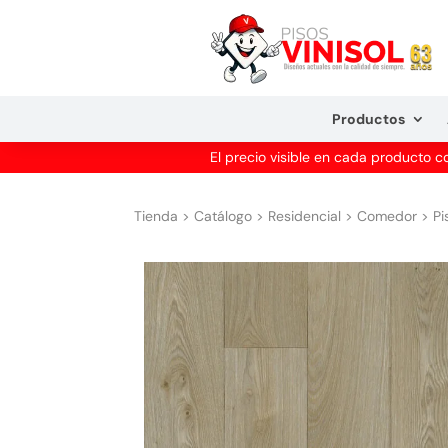
Productos
El precio visible en cada producto 
Tienda
>
Catálogo
>
Residencial
>
Comedor
>
Pi