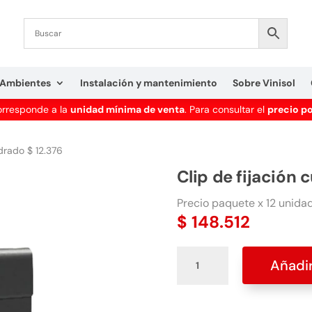
Ambientes
Instalación y mantenimiento
Sobre Vinisol
corresponde a la
unidad mínima de venta
. Para consultar el
precio p
adrado $ 12.376
Clip de fijación 
Precio paquete x 12 unidad
$
148.512
Clip
Añadir
de
fijación
cuadrado