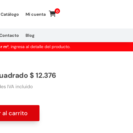
0
Catálogo
Mi cuenta
Contacto
Blog
or m²
, ingresa al detalle del producto.
cuadrado $ 12.376
es IVA incluido
 al carrito