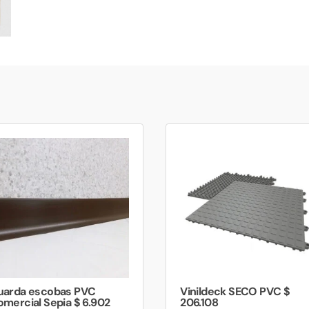
uarda escobas PVC
Vinildeck SECO PVC $
mercial Sepia $ 6.902
206.108