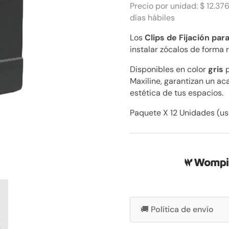
$
Precio por unidad: $ 12.37
12.376
días hábiles
cantidad
Los
Clips de Fijación par
instalar zócalos de forma r
Disponibles en color
gris
p
Maxiline, garantizan un ac
estética de tus espacios.
Paquete X 12 Unidades (u
🚚 Política de envío