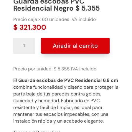
Guarda escobas PVC
Residencial Negro $ 5.355
Precio caja x 60 unidades IVA incluido
$
321.300
Guarda
Añadir al carrito
escobas
PVC
Residencial
Negro
Precio por unidad: $ 5.355 IVA incluido
$
El
Guarda escobas de PVC Residencial 6.8 cm
5.355
combina funcionalidad y diseño para proteger la
cantidad
parte baja de tus paredes contra golpes,
suciedad y humedad. Fabricado en PVC
resistente y fácil de limpiar, es ideal para
mantener tus espacios impecables, con una
instalación rápida y un acabado elegante.