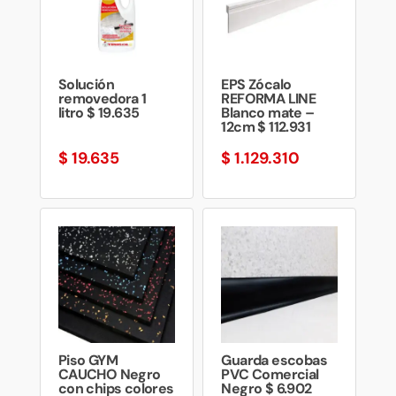
Solución
EPS Zócalo
removedora 1
REFORMA LINE
litro $ 19.635
Blanco mate –
12cm $ 112.931
$
19.635
$
1.129.310
Piso GYM
Guarda escobas
CAUCHO Negro
PVC Comercial
con chips colores
Negro $ 6.902