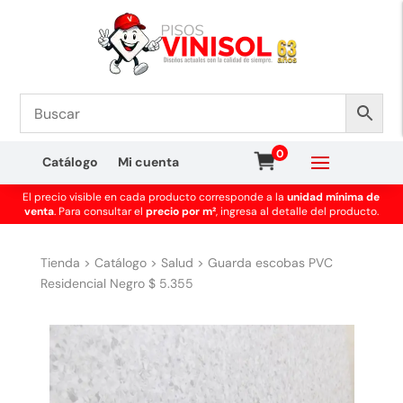
0
Catálogo
Mi cuenta
El precio visible en cada producto corresponde a la
unidad mínima de
venta
. Para consultar el
precio por m²
, ingresa al detalle del producto.
Tienda
>
Catálogo
>
Salud
>
Guarda escobas PVC
Residencial Negro $ 5.355