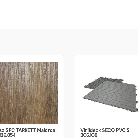
iso SPC TARKETT Maiorca
Vinildeck SECO PVC $
126.854
206.108