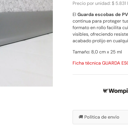
$
Precio por unidad: $ 5.831 
5.831
El
Guarda escobas de PV
cantidad
continua para proteger tu
formato en rollo facilita c
visibles, ofreciendo resist
acabado prolijo en cualqui
Tamaño: 8,0 cm x 25 ml
Ficha técnica GUARDA E
🚚 Política de envío