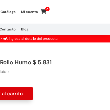
0
Catálogo
Mi cuenta
Contacto
Blog
or m²
, ingresa al detalle del producto.
Rollo Humo $ 5.831
luido
 al carrito