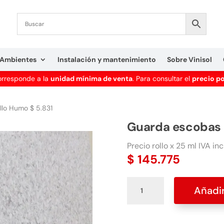
Ambientes
Instalación y mantenimiento
Sobre Vinisol
corresponde a la
unidad mínima de venta
. Para consultar el
precio p
lo Humo $ 5.831
Guarda escobas 
Precio rollo x 25 ml IVA inc
$
145.775
Guarda
Añadir
escobas
Rollo
Humo