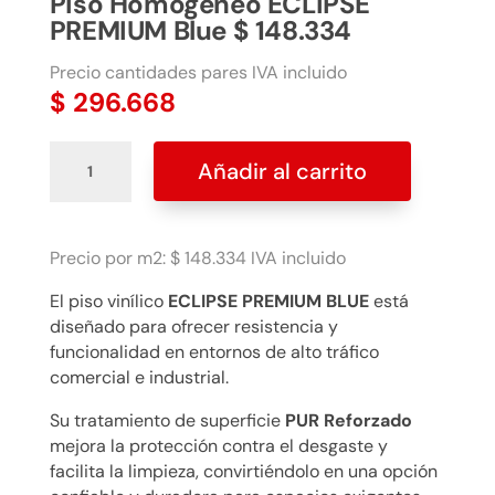
Piso Homogéneo ECLIPSE
PREMIUM Blue $ 148.334
Precio cantidades pares IVA incluido
$
296.668
Piso
Añadir al carrito
Homogéneo
ECLIPSE
PREMIUM
Blue
Precio por m2: $ 148.334 IVA incluido
$
El piso vinílico
ECLIPSE PREMIUM BLUE
está
148.334
diseñado para ofrecer resistencia y
cantidad
funcionalidad en entornos de alto tráfico
comercial e industrial.
Su tratamiento de superficie
PUR Reforzado
mejora la protección contra el desgaste y
facilita la limpieza, convirtiéndolo en una opción