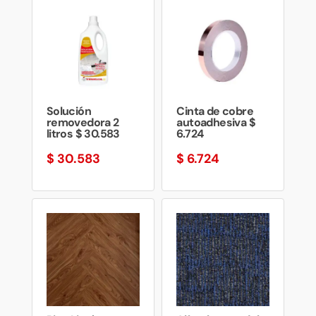
Solución
Cinta de cobre
removedora 2
autoadhesiva $
litros $ 30.583
6.724
$
30.583
$
6.724