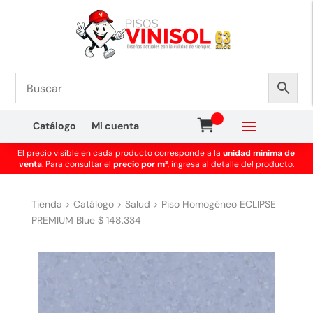
Catálogo
Mi cuenta
El precio visible en cada producto corresponde a la
unidad mínima de
venta
. Para consultar el
precio por m²
, ingresa al detalle del producto.
Tienda
>
Catálogo
>
Salud
>
Piso Homogéneo ECLIPSE
PREMIUM Blue $ 148.334