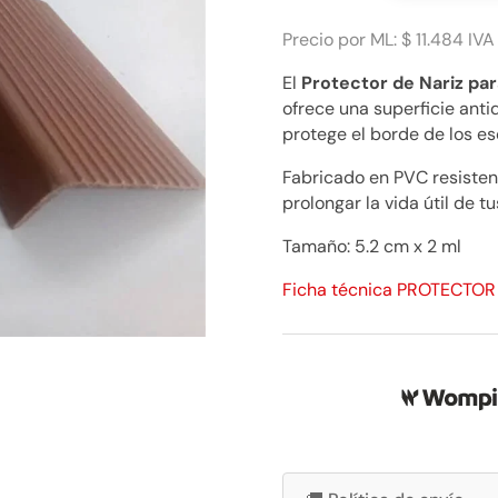
PVC
Sepia
Precio por ML: $ 11.484 IVA
$
El
Protector de Nariz pa
11.484
ofrece una superficie anti
ML
protege el borde de los es
cantidad
Fabricado en PVC resistente
prolongar la vida útil de t
Tamaño: 5.2 cm x 2 ml
Ficha técnica PROTECTO