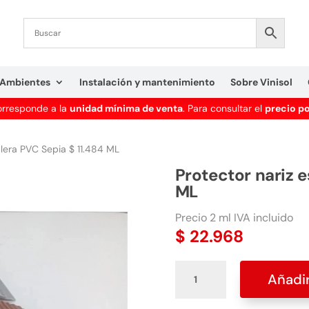
Ambientes
Instalación y mantenimiento
Sobre Vinisol
corresponde a la
unidad mínima de venta
. Para consultar el
precio p
alera PVC Sepia $ 11.484 ML
Protector nariz e
ML
Precio 2 ml IVA incluido
$
22.968
Protector
Añadir
nariz
escalera