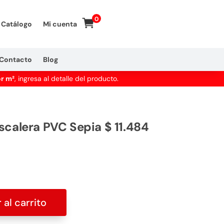
0
Catálogo
Mi cuenta
Contacto
Blog
or m²
, ingresa al detalle del producto.
scalera PVC Sepia $ 11.484
 al carrito