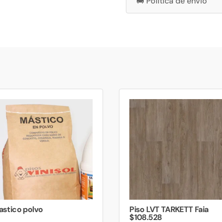
🚚 Política de envío
stico polvo
Piso LVT TARKETT Faia
$108.528