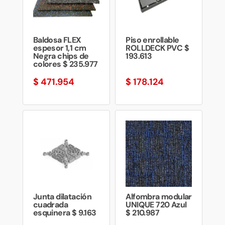
Baldosa FLEX
Piso enrollable
espesor 1,1 cm
ROLLDECK PVC $
Negra chips de
193.613
colores $ 235.977
$
471.954
$
178.124
Junta dilatación
Alfombra modular
cuadrada
UNIQUE 720 Azul
esquinera $ 9.163
$ 210.987