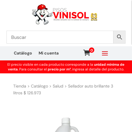
0
Catálogo
Mi cuenta
El precio visible en cada producto corresponde a la
unidad mínima de
venta
. Para consultar el
precio por m²
, ingresa al detalle del producto.
Tienda
>
Catálogo
>
Salud
>
Sellador auto brillante 3
litros $ 126.973