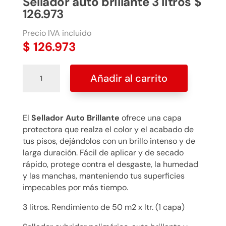
Sellador auto brillante 3 litros $
126.973
Precio IVA incluido
$
126.973
Sellador
Añadir al carrito
auto
brillante
3
litros
El
Sellador Auto Brillante
ofrece una capa
$
protectora que realza el color y el acabado de
126.973
tus pisos, dejándolos con un brillo intenso y de
cantidad
larga duración. Fácil de aplicar y de secado
rápido, protege contra el desgaste, la humedad
y las manchas, manteniendo tus superficies
impecables por más tiempo.
3 litros. Rendimiento de 50 m2 x ltr. (1 capa)