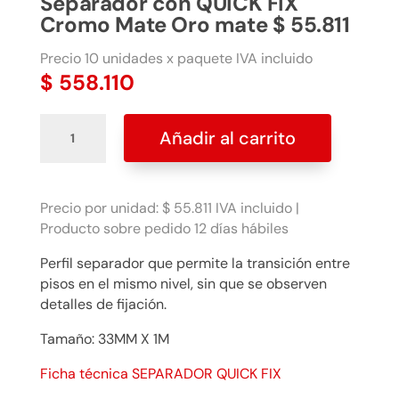
Separador con QUICK FIX
Cromo Mate Oro mate $ 55.811
Precio 10 unidades x paquete IVA incluido
$
558.110
Separador
Añadir al carrito
con
QUICK
FIX
Cromo
Precio por unidad: $ 55.811 IVA incluido |
Mate
Producto sobre pedido 12 días hábiles
Oro
Perfil separador que permite la transición entre
mate
pisos en el mismo nivel, sin que se observen
$
detalles de fijación.
55.811
cantidad
Tamaño: 33MM X 1M
Ficha técnica SEPARADOR QUICK FIX