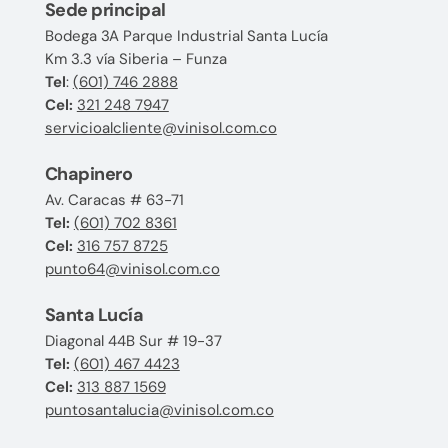
Sede principal
Bodega 3A Parque Industrial Santa Lucía
Km 3.3 vía Siberia – Funza
Tel
:
(601) 746 2888
Cel:
321 248 7947
servicioalcliente@vinisol.com.co
Chapinero
Av. Caracas # 63-71
Tel:
(601) 702 8361
Cel:
316 757 8725
punto64@vinisol.com.co
Santa Lucía
Diagonal 44B Sur # 19-37
Tel:
(601) 467 4423
Cel:
313 887 1569
puntosantalucia@vinisol.com.co