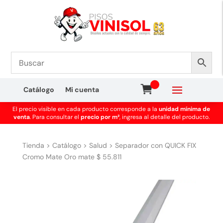
Catálogo
Mi cuenta
El precio visible en cada producto corresponde a la
unidad mínima de
venta
. Para consultar el
precio por m²
, ingresa al detalle del producto.
Tienda
>
Catálogo
>
Salud
>
Separador con QUICK FIX
Cromo Mate Oro mate $ 55.811