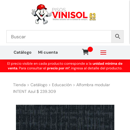
Catálogo
Mi cuenta
El precio visible en cada producto corresponde a la
unidad mínima de
venta
. Para consultar el
precio por m²
, ingresa al detalle del producto.
Tienda
>
Catálogo
>
Educación
>
Alfombra modular
INTENT Azul $ 239.309