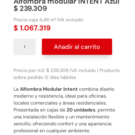
Alfombra modular INTENT Azul
$ 239.309
Precio caja 4,46 m² IVA incluido
$
1.067.319
Alfombra
Añadir al carrito
modular
INTENT
Azul
$
Precio por m2: $ 239.309 IVA incluido | Producto
239.309
sobre pedido 12 días hábiles
cantidad
La
Alfombra Modular Intent
combina diseño
moderno y resistencia, ideal para oficinas,
locales comerciales y áreas residenciales.
Presentada en cajas de
20 unidades
, permite
una instalación flexible y un mantenimiento
sencillo, ofreciendo confort y una apariencia
profesional en cualquier ambiente.