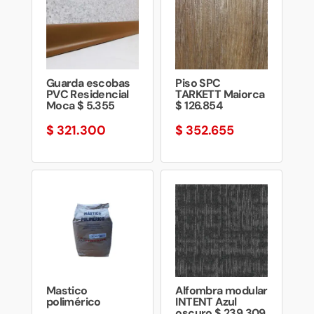
Guarda escobas
Piso SPC
PVC Residencial
TARKETT Maiorca
Moca $ 5.355
$ 126.854
$
321.300
$
352.655
Mastico
Alfombra modular
polimérico
INTENT Azul
oscuro $ 239.309