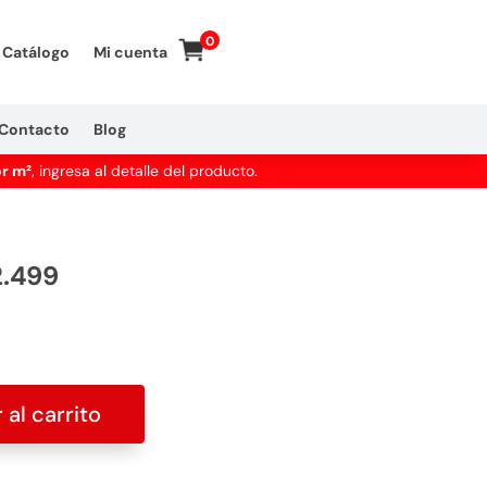
0
Catálogo
Mi cuenta
Contacto
Blog
or m²
, ingresa al detalle del producto.
2.499
 al carrito