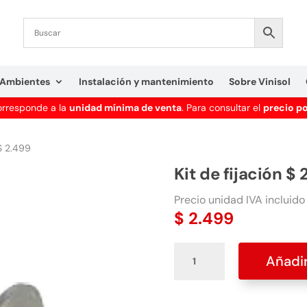
Ambientes
Instalación y mantenimiento
Sobre Vinisol
corresponde a la
unidad mínima de venta
. Para consultar el
precio p
 $ 2.499
Kit de fijación $ 
Precio unidad IVA incluido
$
2.499
Kit
Añadir
de
fijación
$