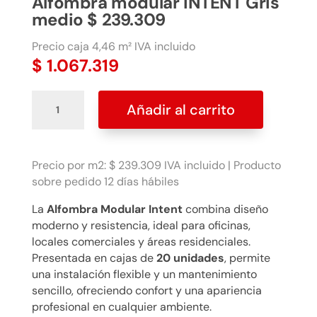
Alfombra modular INTENT Gris
medio $ 239.309
Precio caja 4,46 m² IVA incluido
$
1.067.319
Alfombra
Añadir al carrito
modular
INTENT
Gris
medio
Precio por m2: $ 239.309 IVA incluido | Producto
$
sobre pedido 12 días hábiles
239.309
La
Alfombra Modular Intent
combina diseño
cantidad
moderno y resistencia, ideal para oficinas,
locales comerciales y áreas residenciales.
Presentada en cajas de
20 unidades
, permite
una instalación flexible y un mantenimiento
sencillo, ofreciendo confort y una apariencia
profesional en cualquier ambiente.