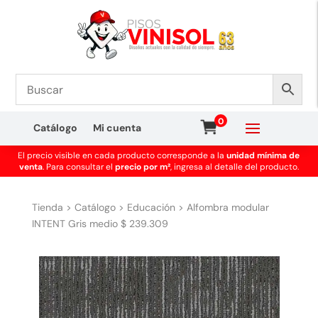
0
Catálogo
Mi cuenta
El precio visible en cada producto corresponde a la
unidad mínima de
venta
. Para consultar el
precio por m²
, ingresa al detalle del producto.
Tienda
>
Catálogo
>
Educación
>
Alfombra modular
INTENT Gris medio $ 239.309