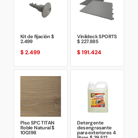
Kit de fijación $
Vinildeck SPORTS
2.499
$ 227.885
$
2.499
$
191.424
Piso SPC TITAN
Detergente
Roble Natural $
desengrasante
100.198
para exteriores 4
litros $ 29.512