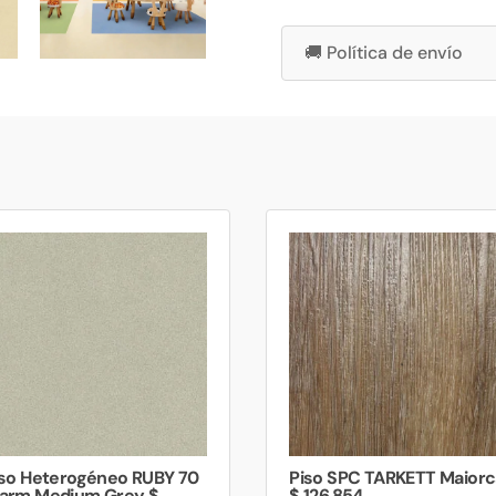
🚚 Política de envío
iso Heterogéneo RUBY 70
Piso SPC TARKETT Maiorc
arm Medium Grey $
$ 126.854