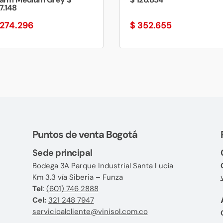
7.148
274.296
$
352.655
Puntos de venta Bogotá
Sede principal
Bodega 3A Parque Industrial Santa Lucía
Km 3.3 vía Siberia – Funza
Tel
:
(601) 746 2888
Cel:
321 248 7947
servicioalcliente@vinisol.com.co