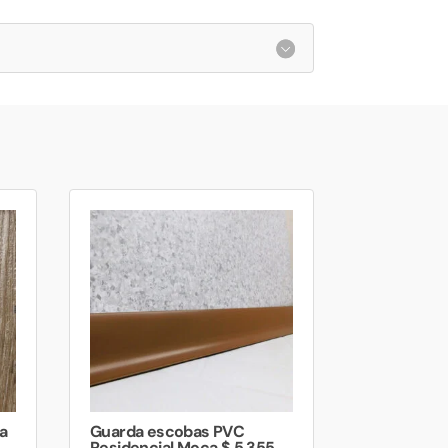
a
Guarda escobas PVC
Residencial Moca $ 5.355