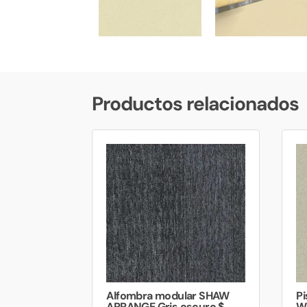
Productos relacionados
Alfombra modular SHAW
P
ARRANGE Gris oscuro $
W