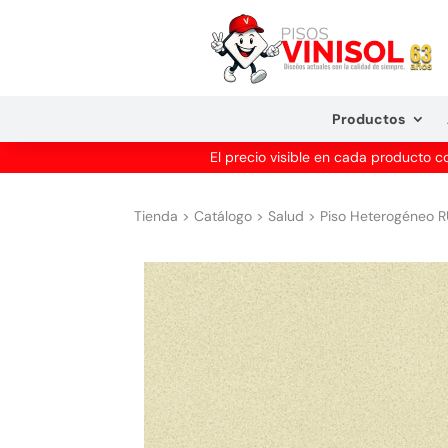
Productos
El precio visible en cada producto 
Tienda
>
Catálogo
>
Salud
>
Piso Heterogéneo R