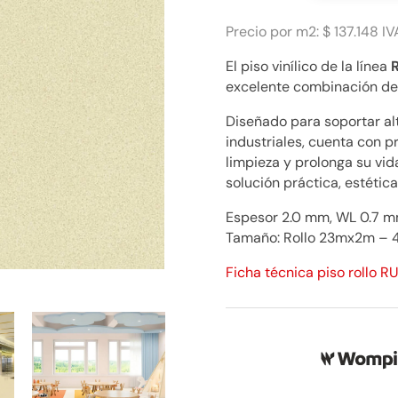
70
Nature
Precio por m2: $ 137.148 IV
Ligth
El piso vinílico de la línea
Grege
excelente combinación de d
$
137.148
Diseñado para soportar alt
cantidad
industriales, cuenta con 
limpieza y prolonga su vid
solución práctica, estética
Espesor 2.0 mm, WL 0.7 mm
Tamaño: Rollo 23mx2m – 
Ficha técnica piso rollo R