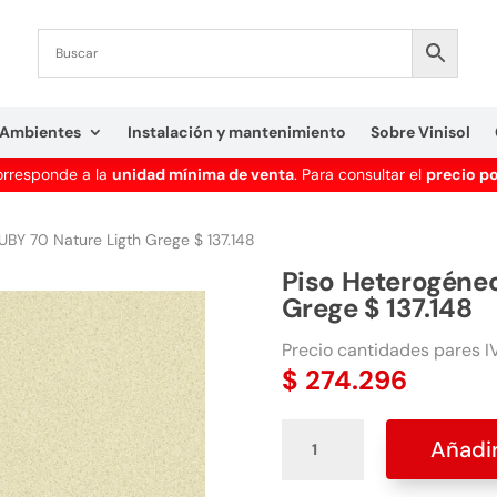
Ambientes
Instalación y mantenimiento
Sobre Vinisol
corresponde a la
unidad mínima de venta
. Para consultar el
precio p
UBY 70 Nature Ligth Grege $ 137.148
Piso Heterogéneo
Grege $ 137.148
Precio cantidades pares IV
$
274.296
Piso
Añadir
Heterogéneo
RUBY