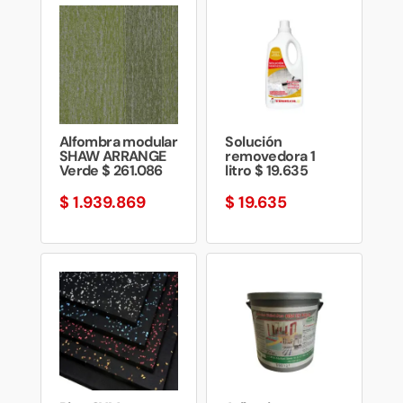
Alfombra modular
Solución
SHAW ARRANGE
removedora 1
Verde $ 261.086
litro $ 19.635
$
1.939.869
$
19.635