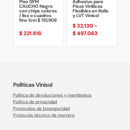
Piso GYM
Adhesivo para
CAUCHO Negro
Pisos Vinílicos
con chips colores
Flexibles en Rollo
/ liso o cuadros
y LVT Vinisol
fino 1cm $ 110.908
$
32.130
-
Rango
$
221.816
$
497.063
de
precios:
desde
$ 32.130
hasta
$ 497.063
Políticas Vinisol
Política de devoluciones y reembolsos
Política de privacidad
Protocolos de bioseguridad
Protocolo técnico de mortero