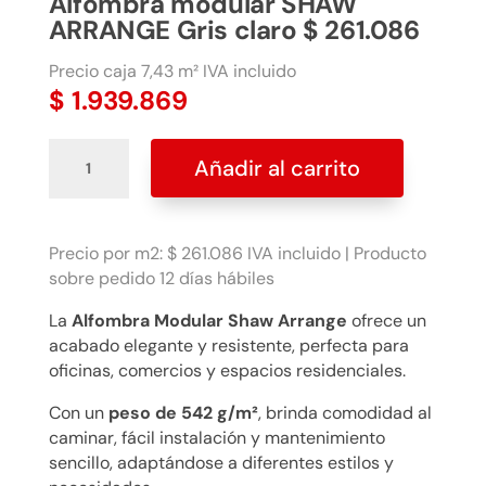
Alfombra modular SHAW
ARRANGE Gris claro $ 261.086
Precio caja 7,43 m² IVA incluido
$
1.939.869
Alfombra
Añadir al carrito
modular
SHAW
ARRANGE
Gris
Precio por m2: $ 261.086 IVA incluido | Producto
claro
sobre pedido 12 días hábiles
$
La
Alfombra Modular Shaw Arrange
ofrece un
261.086
acabado elegante y resistente, perfecta para
cantidad
oficinas, comercios y espacios residenciales.
Con un
peso de 542 g/m²
, brinda comodidad al
caminar, fácil instalación y mantenimiento
sencillo, adaptándose a diferentes estilos y