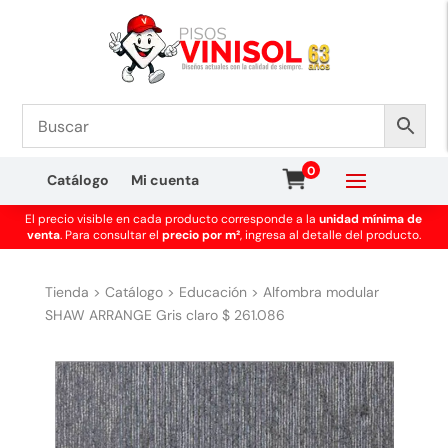
0
Catálogo
Mi cuenta
El precio visible en cada producto corresponde a la
unidad mínima de
venta
. Para consultar el
precio por m²
, ingresa al detalle del producto.
Tienda
>
Catálogo
>
Educación
>
Alfombra modular
SHAW ARRANGE Gris claro $ 261.086