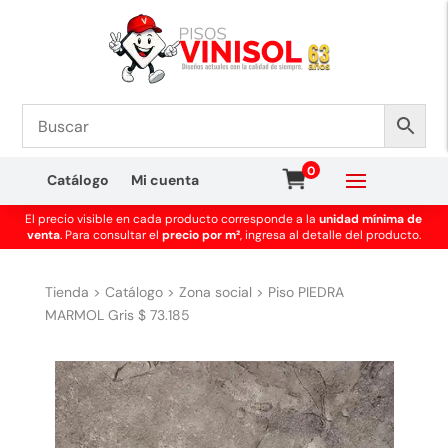
0
Catálogo
Mi cuenta
El precio visible en cada producto corresponde a la
unidad mínima de
venta
. Para consultar el
precio por m²
, ingresa al detalle del producto.
Tienda
>
Catálogo
>
Zona social
>
Piso PIEDRA
MARMOL Gris $ 73.185