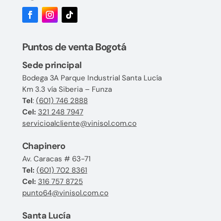
Puntos de venta Bogotá
Sede principal
Bodega 3A Parque Industrial Santa Lucía
Km 3.3 vía Siberia – Funza
Tel
:
(601) 746 2888
Cel:
321 248 7947
servicioalcliente@vinisol.com.co
Chapinero
Av. Caracas # 63-71
Tel:
(601) 702 8361
Cel:
316 757 8725
punto64@vinisol.com.co
Santa Lucía