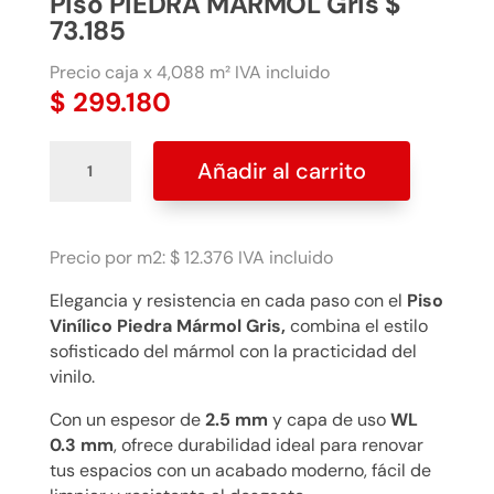
Piso PIEDRA MARMOL Gris $
73.185
Precio caja x 4,088 m² IVA incluido
$
299.180
Piso
Añadir al carrito
PIEDRA
MARMOL
Gris
$
Precio por m2: $ 12.376 IVA incluido
73.185
Elegancia y resistencia en cada paso con el
Piso
cantidad
Vinílico Piedra Mármol Gris,
combina el estilo
sofisticado del mármol con la practicidad del
vinilo.
Con un espesor de
2.5 mm
y capa de uso
WL
0.3 mm
, ofrece durabilidad ideal para renovar
tus espacios con un acabado moderno, fácil de