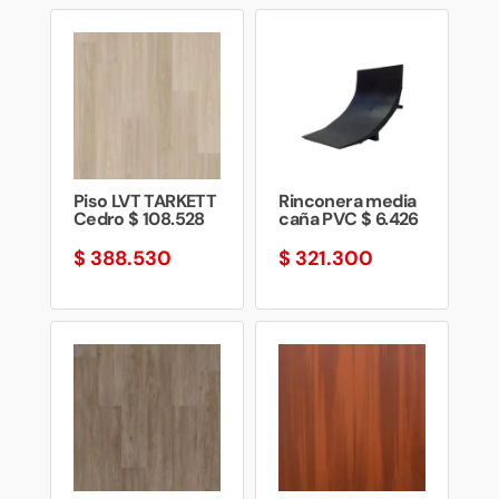
Piso LVT TARKETT
Rinconera media
Cedro $ 108.528
caña PVC $ 6.426
$
388.530
$
321.300