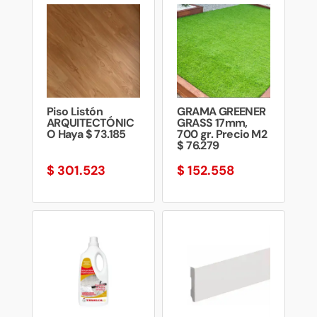
Piso Listón
GRAMA GREENER
ARQUITECTÓNIC
GRASS 17mm,
O Haya $ 73.185
700 gr. Precio M2
$ 76.279
$
301.523
$
152.558