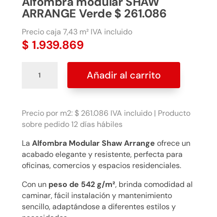
Alfombra modular SHAW
ARRANGE Verde $ 261.086
Precio caja 7,43 m² IVA incluido
$
1.939.869
Alfombra
Añadir al carrito
modular
SHAW
ARRANGE
Verde
Precio por m2: $ 261.086 IVA incluido | Producto
$
sobre pedido 12 días hábiles
261.086
La
Alfombra Modular Shaw Arrange
ofrece un
cantidad
acabado elegante y resistente, perfecta para
oficinas, comercios y espacios residenciales.
Con un
peso de 542 g/m²
, brinda comodidad al
caminar, fácil instalación y mantenimiento
sencillo, adaptándose a diferentes estilos y