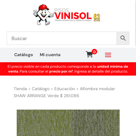
0
Catálogo
Mi cuenta
El precio visible en cada producto corresponde a la
unidad mínima de
venta
. Para consultar el
precio por m²
, ingresa al detalle del producto.
Tienda
>
Catálogo
>
Educación
>
Alfombra modular
SHAW ARRANGE Verde $ 261.086