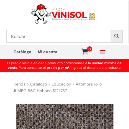
0
Catálogo
Mi cuenta
El precio visible en cada producto corresponde a la
unidad mínima de
venta
. Para consultar el
precio por m²
, ingresa al detalle del producto.
Tienda
>
Catálogo
>
Educación
>
Alfombra rollo
JUMBO 660 Habano $121.737