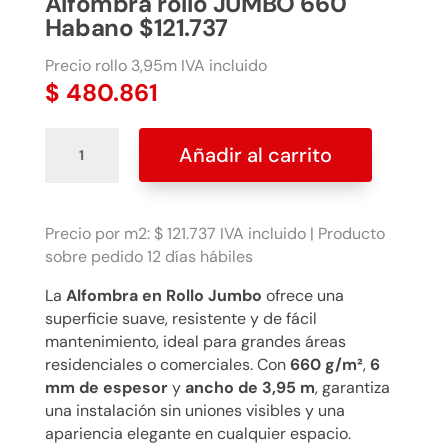
Alfombra rollo JUMBO 660
Habano $121.737
Precio rollo 3,95m IVA incluido
$
480.861
Alfombra
Añadir al carrito
rollo
JUMBO
660
Habano
Precio por m2: $ 121.737 IVA incluido | Producto
$121.737
sobre pedido 12 días hábiles
cantidad
La
Alfombra en Rollo Jumbo
ofrece una
superficie suave, resistente y de fácil
mantenimiento, ideal para grandes áreas
residenciales o comerciales. Con
660 g/m²
,
6
mm de espesor
y
ancho de 3,95 m
, garantiza
una instalación sin uniones visibles y una
apariencia elegante en cualquier espacio.