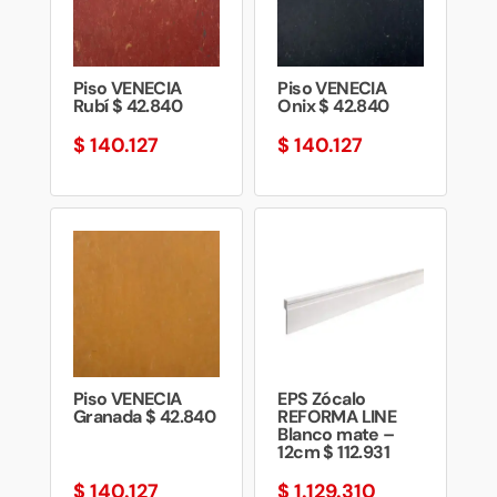
Piso VENECIA
Piso VENECIA
Rubí $ 42.840
Onix $ 42.840
$
140.127
$
140.127
Piso VENECIA
EPS Zócalo
Granada $ 42.840
REFORMA LINE
Blanco mate –
12cm $ 112.931
$
140.127
$
1.129.310