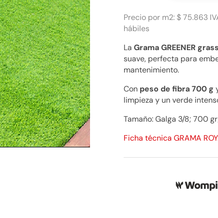
17mm,
700
Precio por m2: $ 75.863 IV
gr.
hábiles
Precio
La
Grama GREENER gras
M2
suave, perfecta para embel
$
mantenimiento.
76.279
cantidad
Con
peso de fibra 700 g
limpieza y un verde intens
Tamaño: Galga 3/8; 700 gr
Ficha técnica GRAMA RO