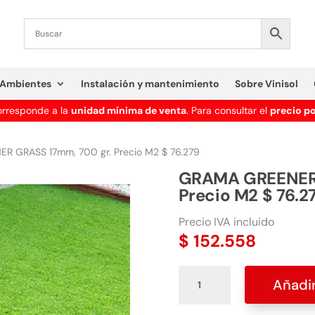
Ambientes
Instalación y mantenimiento
Sobre Vinisol
corresponde a la
unidad mínima de venta
. Para consultar el
precio p
 GRASS 17mm, 700 gr. Precio M2 $ 76.279
GRAMA GREENER 
Precio M2 $ 76.2
Precio IVA incluido
$
152.558
GRAMA
Añadir
GREENER
GRASS