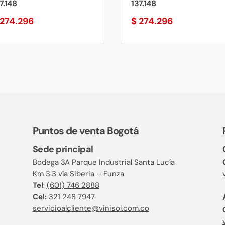
7.148
137.148
274.296
$
274.296
Puntos de venta Bogotá
Sede principal
Bodega 3A Parque Industrial Santa Lucía
Km 3.3 vía Siberia – Funza
Tel
:
(601) 746 2888
Cel:
321 248 7947
servicioalcliente@vinisol.com.co