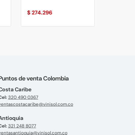
$
274.296
Puntos de venta Colombia
Costa Caribe
Cel:
320 490 0367
ventascostacaribe@vinisol.com.co
Antioquia
Cel:
321 248 8077
ventasantioquia@vinisol.com.co