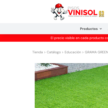
Productos
El precio visible en cada producto 
Tienda
>
Catálogo
>
Educación
>
GRAMA GREENER