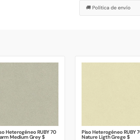
🚚 Política de envío
iso Heterogéneo RUBY 70
Piso Heterogéneo RUBY 
arm Medium Grey $
Nature Ligth Grege $