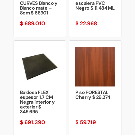
CURVES Blanco y
escalera PVC
Blanco mate –
Negro $ 11.484 ML
8cm $ 68901
$
689.010
$
22.968
Baldosa FLEX
Piso FORESTAL
espesor 1,7 CM
Cherry $ 29.274
Negra interior y
exterior $
345.695
$
691.390
$
59.719