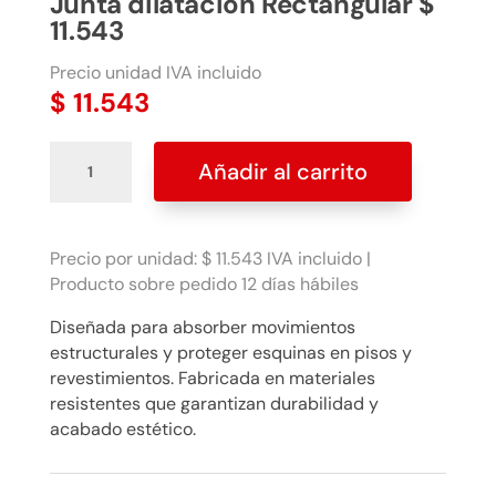
Junta dilatación Rectangular $
11.543
Precio unidad IVA incluido
$
11.543
Junta
Añadir al carrito
dilatación
Rectangular
$
11.543
Precio por unidad: $ 11.543 IVA incluido |
cantidad
Producto sobre pedido 12 días hábiles
Diseñada para absorber movimientos
estructurales y proteger esquinas en pisos y
revestimientos. Fabricada en materiales
resistentes que garantizan durabilidad y
acabado estético.