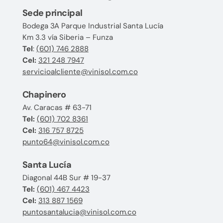
Sede principal
Bodega 3A Parque Industrial Santa Lucía
Km 3.3 vía Siberia – Funza
Tel
:
(601) 746 2888
Cel:
321 248 7947
servicioalcliente@vinisol.com.co
Chapinero
Av. Caracas # 63-71
Tel:
(601) 702 8361
Cel:
316 757 8725
punto64@vinisol.com.co
Santa Lucía
Diagonal 44B Sur # 19-37
Tel:
(601) 467 4423
Cel:
313 887 1569
puntosantalucia@vinisol.com.co