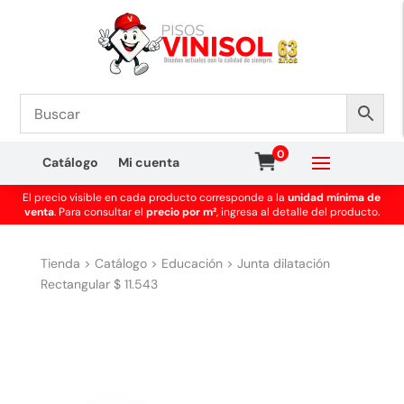
0
Catálogo
Mi cuenta
El precio visible en cada producto corresponde a la
unidad mínima de
venta
. Para consultar el
precio por m²
, ingresa al detalle del producto.
Tienda
>
Catálogo
>
Educación
>
Junta dilatación
Rectangular $ 11.543