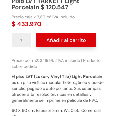
Piso LVT TARKETT Light
Porcelain $ 120.547
Precio caja x 3,60 m² IVA incluido
$
433.970
Piso
Añadir al carrito
LVT
TARKETT
Light
Porcelain
Precio por m2: $ 119.952 IVA incluido | Producto
$
sobre pedido
120.547
El
piso LVT (Luxury Vinyl Tile) Light Porcelain
cantidad
es un piso vinílico modular heterogéneo y puede
ser clic, pegado o auto portante. Sus estampas
ofrecen alta resolución, ricas en detalles y
generalmente se imprime en película de PVC.
60 X 60 cm. Espesor 3mm, WL 0,55. Comercial