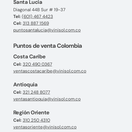
Santa Lucía
Diagonal 44B Sur # 19-37
Tel:
(601) 467 4423
Cel:
313 887 1569
puntosantalucia@vinisol.com.co
Puntos de venta Colombia
Costa Caribe
Cel:
320 490 0367
ventascostacaribe@vinisol.com.co
Antioquia
Cel:
321 248 8077
ventasantioquia@vinisol.com.co
Región Oriente
Cel:
310 250 4310
ventasoriente@vinisol.com.co