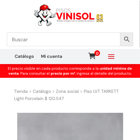
0
Catálogo
Mi cuenta
El precio visible en cada producto corresponde a la
unidad mínima de
venta
. Para consultar el
precio por m²
, ingresa al detalle del producto.
Tienda
>
Catálogo
>
Zona social
>
Piso LVT TARKETT
Light Porcelain $ 120.547