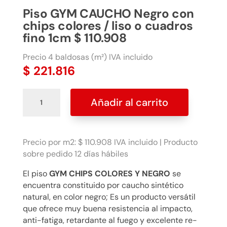
Piso GYM CAUCHO Negro con
chips colores / liso o cuadros
fino 1cm $ 110.908
Precio 4 baldosas (m²) IVA incluido
$
221.816
Piso
Añadir al carrito
GYM
CAUCHO
Negro
con
Precio por m2: $ 110.908 IVA incluido | Producto
chips
sobre pedido 12 días hábiles
colores
El piso
GYM CHIPS COLORES Y NEGRO
se
/
encuentra constituido por caucho sintético
liso
natural, en color negro; Es un producto versátil
o
que ofrece muy buena resistencia al impacto,
cuadros
anti-fatiga, retardante al fuego y excelente re-
fino