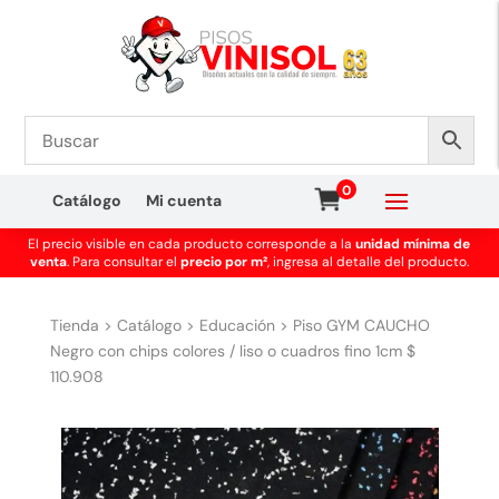
0
Catálogo
Mi cuenta
El precio visible en cada producto corresponde a la
unidad mínima de
venta
. Para consultar el
precio por m²
, ingresa al detalle del producto.
Tienda
>
Catálogo
>
Educación
>
Piso GYM CAUCHO
Negro con chips colores / liso o cuadros fino 1cm $
110.908