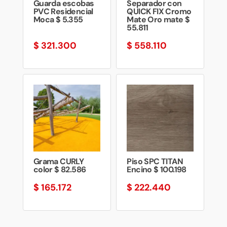
Guarda escobas
Separador con
PVC Residencial
QUICK FIX Cromo
Moca $ 5.355
Mate Oro mate $
55.811
$
321.300
$
558.110
Grama CURLY
Piso SPC TITAN
color $ 82.586
Encino $ 100.198
$
165.172
$
222.440