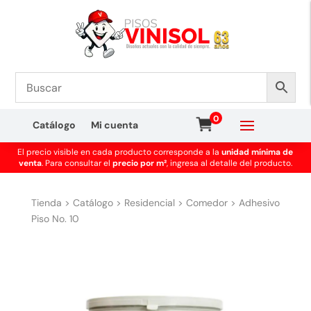
0
Catálogo
Mi cuenta
El precio visible en cada producto corresponde a la
unidad mínima de
venta
. Para consultar el
precio por m²
, ingresa al detalle del producto.
Tienda
>
Catálogo
>
Residencial
>
Comedor
>
Adhesivo
Piso No. 10