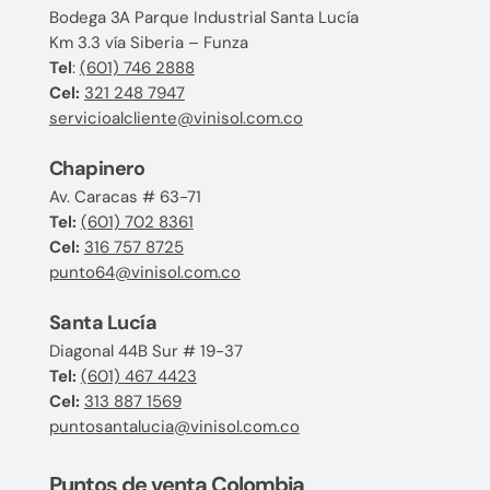
Bodega 3A Parque Industrial Santa Lucía
Km 3.3 vía Siberia – Funza
Tel
:
(601) 746 2888
Cel:
321 248 7947
servicioalcliente@vinisol.com.co
Chapinero
Av. Caracas # 63-71
Tel:
(601) 702 8361
Cel:
316 757 8725
punto64@vinisol.com.co
Santa Lucía
Diagonal 44B Sur # 19-37
Tel:
(601) 467 4423
Cel:
313 887 1569
puntosantalucia@vinisol.com.co
Puntos de venta Colombia