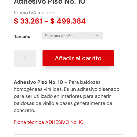
Adhesivo Piso No. 10
Precio IVA incluido
Rango
$
33.261
-
$
499.384
de
precios:
Tamaño
desde
$ 33.261
Adhesivo
hasta
Añadir al carrito
Piso
$ 499.384
No.
10
cantidad
Adhesivo Piso No. 10
– Para baldosas
homogéneas vinílicas. Es un adhesivo diseñado
para ser utilizado en interiores para adherir
baldosas de vinilo a bases generalmente de
concreto.
Ficha técnica ADHESIVO No. 10