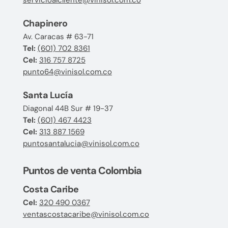
servicioalcliente@vinisol.com.co
Chapinero
Av. Caracas # 63-71
Tel:
(601) 702 8361
Cel:
316 757 8725
punto64@vinisol.com.co
Santa Lucía
Diagonal 44B Sur # 19-37
Tel:
(601) 467 4423
Cel:
313 887 1569
puntosantalucia@vinisol.com.co
Puntos de venta Colombia
Costa Caribe
Cel:
320 490 0367
ventascostacaribe@vinisol.com.co