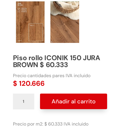
Piso rollo ICONIK 150 JURA
BROWN $ 60.333
Precio cantidades pares IVA incluido
$
120.666
Piso
Añadir al carrito
rollo
ICONIK
150
JURA
Precio por m2: $ 60.333 IVA incluido