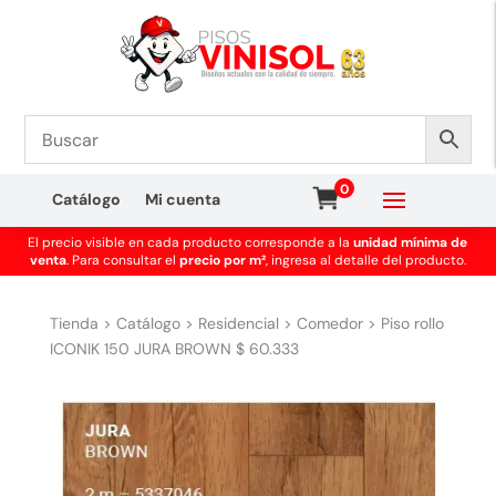
0
Catálogo
Mi cuenta
El precio visible en cada producto corresponde a la
unidad mínima de
venta
. Para consultar el
precio por m²
, ingresa al detalle del producto.
Tienda
>
Catálogo
>
Residencial
>
Comedor
>
Piso rollo
ICONIK 150 JURA BROWN $ 60.333