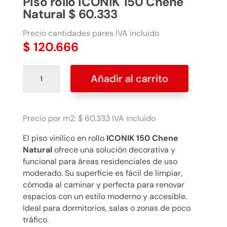
Piso rollo ICONIK 150 Chene
Natural $ 60.333
Precio cantidades pares IVA incluido
$
120.666
Piso
Añadir al carrito
rollo
ICONIK
150
Chene
Precio por m2: $ 60.333 IVA incluido
Natural
El piso vinílico en rollo
ICONIK 150 Chene
$
Natural
ofrece una solución decorativa y
60.333
funcional para áreas residenciales de uso
cantidad
moderado. Su superficie es fácil de limpiar,
cómoda al caminar y perfecta para renovar
espacios con un estilo moderno y accesible.
Ideal para dormitorios, salas o zonas de poco
tráfico.