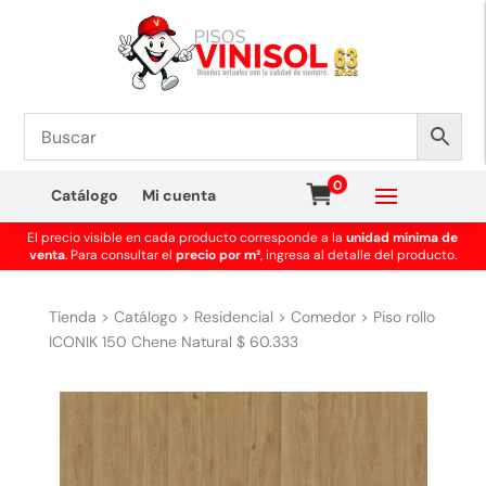
0
Catálogo
Mi cuenta
El precio visible en cada producto corresponde a la
unidad mínima de
venta
. Para consultar el
precio por m²
, ingresa al detalle del producto.
Tienda
>
Catálogo
>
Residencial
>
Comedor
>
Piso rollo
ICONIK 150 Chene Natural $ 60.333