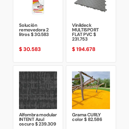
Solución
Vinildeck
removedora 2
MULTISPORT
litros $ 30.583
FLAT PVC $
231.753
$
30.583
$
194.678
Alfombra modular
Grama CURLY
INTENT Azul
color $ 82.586
oscuro $ 239.309