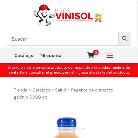
0
Catálogo
Mi cuenta
El precio visible en cada producto corresponde a la
unidad mínima de
venta
. Para consultar el
precio por m²
, ingresa al detalle del producto.
Tienda
>
Catálogo
>
Salud
>
Pegante de contacto
galón x 3000 cc