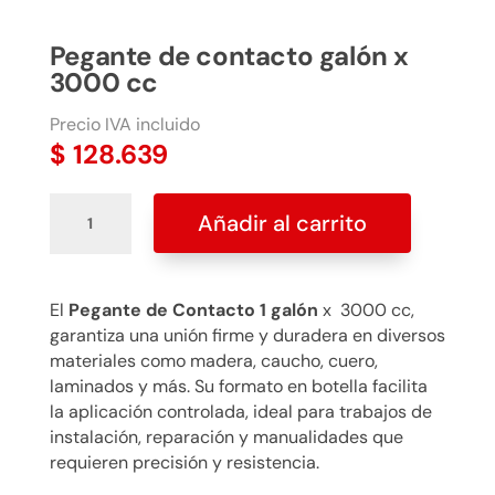
Pegante de contacto galón x
3000 cc
Precio IVA incluido
$
128.639
Pegante
Añadir al carrito
de
contacto
galón
x
El
Pegante de Contacto 1 galón
x 3000 cc,
3000
garantiza una unión firme y duradera en diversos
cc
materiales como madera, caucho, cuero,
cantidad
laminados y más. Su formato en botella facilita
la aplicación controlada, ideal para trabajos de
instalación, reparación y manualidades que
requieren precisión y resistencia.