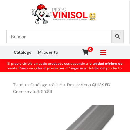
0
Catálogo
Mi cuenta
El precio visible en cada producto corresponde a la
unidad mínima de
venta
. Para consultar el
precio por m²
, ingresa al detalle del producto.
Tienda
>
Catálogo
>
Salud
>
Desnivel con QUICK FIX
Cromo mate $ 55.811