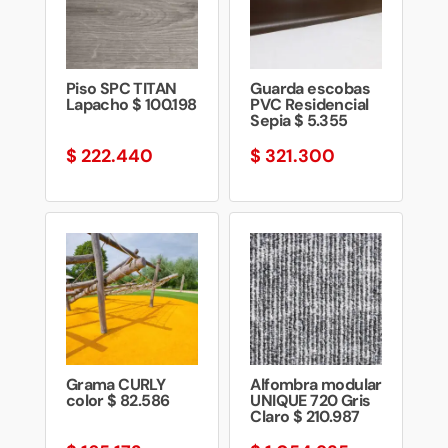
Piso SPC TITAN
Guarda escobas
Lapacho $ 100.198
PVC Residencial
Sepia $ 5.355
$
222.440
$
321.300
Grama CURLY
Alfombra modular
color $ 82.586
UNIQUE 720 Gris
Claro $ 210.987