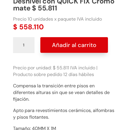
Desnivel con QUICK FIX Cromo
mate $ 55.811
Precio 10 unidades x paquete IVA incluido
$
558.110
Desnivel
Añadir al carrito
con
QUICK
FIX
Cromo
Precio por unidad: $ 55.811 IVA incluido |
mate
Producto sobre pedido 12 días hábiles
$
Compensa la transición entre pisos en
55.811
diferentes alturas sin que se vean detalles de
cantidad
fijación.
Apto para revestimientos cerámicos, alfombras
y pisos flotantes.
Tamaño: 40MM X 1M