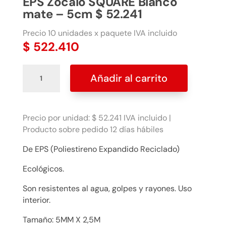
EPS Zócalo SQUARE Blanco
mate – 5cm $ 52.241
Precio 10 unidades x paquete IVA incluido
$
522.410
EPS
Añadir al carrito
Zócalo
SQUARE
Blanco
mate
Precio por unidad: $ 52.241 IVA incluido |
-
Producto sobre pedido 12 días hábiles
5cm
De EPS (Poliestireno Expandido Reciclado)
$
52.241
Ecológicos.
cantidad
Son resistentes al agua, golpes y rayones. Uso
interior.
Tamaño: 5MM X 2,5M