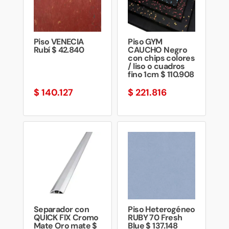
Piso VENECIA
Piso GYM
Rubí $ 42.840
CAUCHO Negro
con chips colores
/ liso o cuadros
fino 1cm $ 110.908
$
140.127
$
221.816
Separador con
Piso Heterogéneo
QUICK FIX Cromo
RUBY 70 Fresh
Mate Oro mate $
Blue $ 137.148