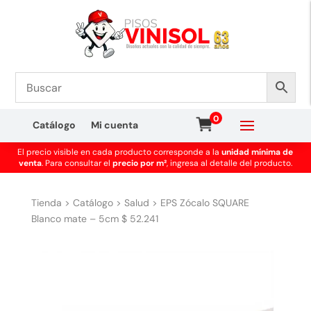
0
Catálogo
Mi cuenta
El precio visible en cada producto corresponde a la
unidad mínima de
venta
. Para consultar el
precio por m²
, ingresa al detalle del producto.
Tienda
>
Catálogo
>
Salud
>
EPS Zócalo SQUARE
Blanco mate – 5cm $ 52.241