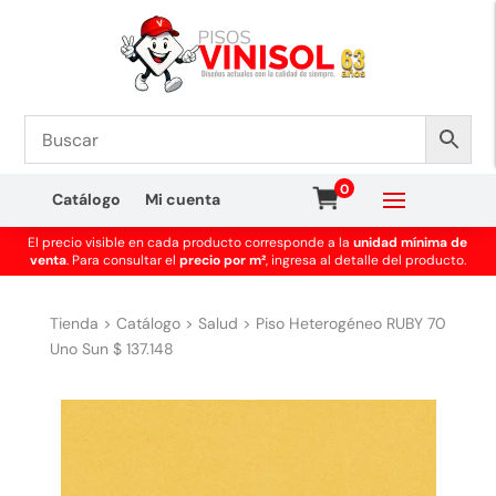
0
Catálogo
Mi cuenta
El precio visible en cada producto corresponde a la
unidad mínima de
venta
. Para consultar el
precio por m²
, ingresa al detalle del producto.
Tienda
>
Catálogo
>
Salud
>
Piso Heterogéneo RUBY 70
Uno Sun $ 137.148