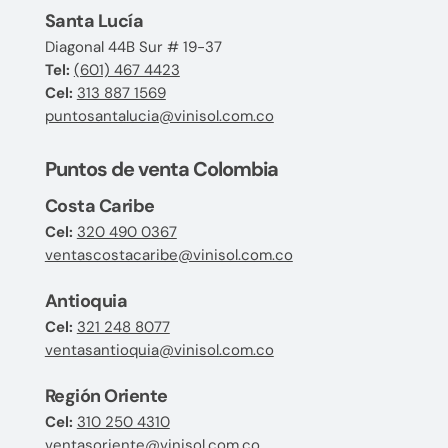
Santa Lucía
Diagonal 44B Sur # 19-37
Tel:
(601) 467 4423
Cel:
313 887 1569
puntosantalucia@vinisol.com.co
Puntos de venta Colombia
Costa Caribe
Cel:
320 490 0367
ventascostacaribe@vinisol.com.co
Antioquia
Cel:
321 248 8077
ventasantioquia@vinisol.com.co
Región Oriente
Cel:
310 250 4310
ventasoriente@vinisol.com.co