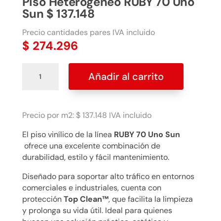
Piso Heterogéneo RUBY 70 Uno
Sun $ 137.148
Precio cantidades pares IVA incluido
$
274.296
Piso
Añadir al carrito
Heterogéneo
RUBY
70
Uno
Precio por m2: $ 137.148 IVA incluido
Sun
El piso vinílico de la línea
RUBY 70 Uno Sun
$
ofrece una excelente combinación de
137.148
durabilidad, estilo y fácil mantenimiento.
cantidad
Diseñado para soportar alto tráfico en entornos
comerciales e industriales, cuenta con
protección
Top Clean™
, que facilita la limpieza
y prolonga su vida útil. Ideal para quienes