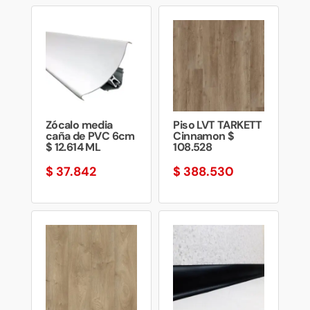
Zócalo media
Piso LVT TARKETT
caña de PVC 6cm
Cinnamon $
$ 12.614 ML
108.528
$
37.842
$
388.530