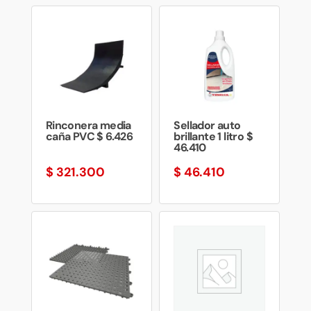
Rinconera media
Sellador auto
caña PVC $ 6.426
brillante 1 litro $
46.410
$
321.300
$
46.410