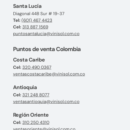
Santa Lucía
Diagonal 44B Sur # 19-37
Tel:
(601) 467 4423
Cel:
313 887 1569
puntosantalucia@vinisol.com.co
Puntos de venta Colombia
Costa Caribe
Cel:
320 490 0367
ventascostacaribe@vinisol.com.co
Antioquia
Cel:
321 248 8077
ventasantioquia@vinisol.com.co
Región Oriente
Cel:
310 250 4310
ventasoriente@vinisol.com.co