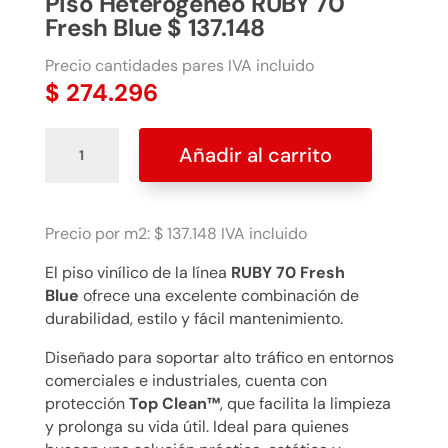
Piso Heterogéneo RUBY 70
Fresh Blue $ 137.148
Precio cantidades pares IVA incluido
$
274.296
Piso
Añadir al carrito
Heterogéneo
RUBY
70
Fresh
Precio por m2: $ 137.148 IVA incluido
Blue
El piso vinílico de la línea
RUBY 70 Fresh
$
Blue
ofrece una excelente combinación de
137.148
durabilidad, estilo y fácil mantenimiento.
cantidad
Diseñado para soportar alto tráfico en entornos
comerciales e industriales, cuenta con
protección
Top Clean™
, que facilita la limpieza
y prolonga su vida útil. Ideal para quienes