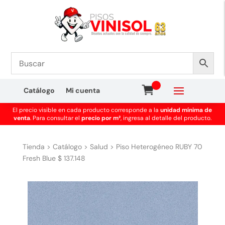
Catálogo
Mi cuenta
El precio visible en cada producto corresponde a la
unidad mínima de
venta
. Para consultar el
precio por m²
, ingresa al detalle del producto.
Tienda
>
Catálogo
>
Salud
>
Piso Heterogéneo RUBY 70
Fresh Blue $ 137.148