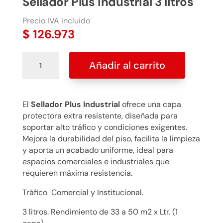
Sellador Plus industrial 3 litros
Precio IVA incluido
$
126.973
Sellador
Añadir al carrito
Plus
industrial
3
litros
El
Sellador Plus Industrial
ofrece una capa
cantidad
protectora extra resistente, diseñada para
soportar alto tráfico y condiciones exigentes.
Mejora la durabilidad del piso, facilita la limpieza
y aporta un acabado uniforme, ideal para
espacios comerciales e industriales que
requieren máxima resistencia.
Tráfico Comercial y Institucional.
3 litros.
Rendimiento de 33 a 50 m2 x Ltr. (1