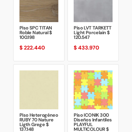
Piso SPC TITAN
Piso LVT TARKETT
Roble Natural $
Light Porcelain $
100.198
120.547
$
222.440
$
433.970
Piso Heterogéneo
Piso ICONIK 300
RUBY 70 Nature
Diseños Infantiles
Ligth Grege $
PLAYFUL
137.148
MULTICOLOUR $