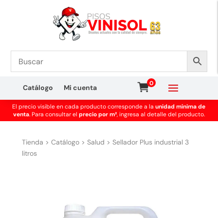
0
Catálogo
Mi cuenta
El precio visible en cada producto corresponde a la
unidad mínima de
venta
. Para consultar el
precio por m²
, ingresa al detalle del producto.
Tienda
>
Catálogo
>
Salud
>
Sellador Plus industrial 3
litros