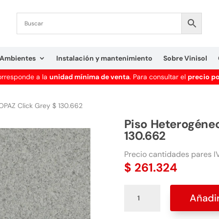
Ambientes
Instalación y mantenimiento
Sobre Vinisol
corresponde a la
unidad mínima de venta
. Para consultar el
precio p
OPAZ Click Grey $ 130.662
Piso Heterogéneo
130.662
Precio cantidades pares IV
$
261.324
Piso
Añadir
Heterogéneo
TOPAZ