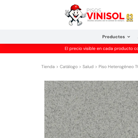
Productos
El precio visible en cada producto 
Tienda
>
Catálogo
>
Salud
>
Piso Heterogéneo T