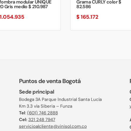
lfombra modular UNIQUE
Grama CURLY color $
0 Gris medio $ 210.987
82.586
1.054.935
$
165.172
Puntos de venta Bogotá
Sede principal
Bodega 3A Parque Industrial Santa Lucía
Km 3.3 vía Siberia – Funza
Tel
:
(601) 746 2888
Cel:
321 248 7947
servicioalcliente@vinisol.com.co