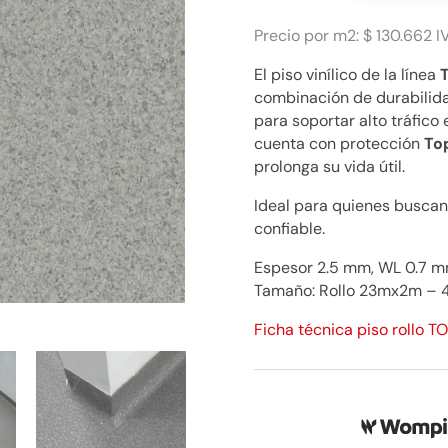
Click
Grey
Precio por m2: $ 130.662 I
$
El piso vinílico de la línea
130.662
combinación de durabilidad
cantidad
para soportar alto tráfico
cuenta con protección
To
prolonga su vida útil.
Ideal para quienes buscan 
confiable.
Espesor 2.5 mm, WL 0.7 mm
Tamaño: Rollo 23mx2m – 
Ficha técnica piso rollo T