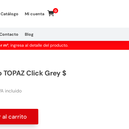
0
Catálogo
Mi cuenta
Contacto
Blog
or m²
, ingresa al detalle del producto.
 TOPAZ Click Grey $
A incluido
 al carrito