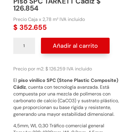
Piso SPC TARKETT Cadiz $
126.854
Precio Caja x 2,78 m² IVA incluido
$
352.655
Piso
Añadir al carrito
SPC
TARKETT
Cadiz
$
Precio por m2: $ 126.259 IVA incluido
126.854
El
piso vinílico SPC (Stone Plastic Composite)
cantidad
Cádiz
, cuenta con tecnología avanzada. Está
compuesta por una mezcla de polímeros con
carbonato de calcio (CaCO3) y sustrato plástico,
que proporcionan su base rígida y resistente,
generando una mayor estabilidad dimensional.
4,5mm, WL 0,30 Tráfico comercial general