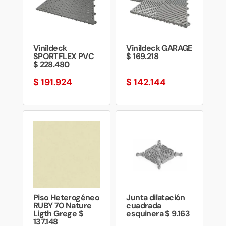
Vinildeck
Vinildeck GARAGE
SPORTFLEX PVC
$ 169.218
$ 228.480
$
191.924
$
142.144
Piso Heterogéneo
Junta dilatación
RUBY 70 Nature
cuadrada
Ligth Grege $
esquinera $ 9.163
137.148