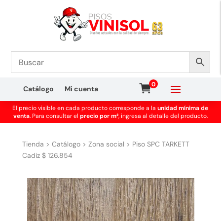
0
Catálogo
Mi cuenta
El precio visible en cada producto corresponde a la
unidad mínima de
venta
. Para consultar el
precio por m²
, ingresa al detalle del producto.
Tienda
>
Catálogo
>
Zona social
>
Piso SPC TARKETT
Cadiz $ 126.854