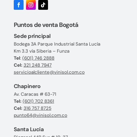
Puntos de venta Bogotá
Sede principal
Bodega 3A Parque Industrial Santa Lucía
Km 3.3 vía Siberia – Funza
Tel
:
(601) 746 2888
Cel:
321 248 7947
servicioalcliente@vinisol.com.co
Chapinero
Av. Caracas # 63-71
Tel:
(601) 702 8361
Cel:
316 757 8725
punto64@vinisol.com.co
Santa Lucía