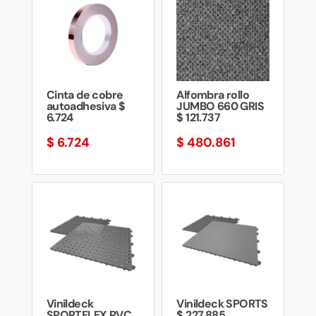
Cinta de cobre
Alfombra rollo
autoadhesiva $
JUMBO 660 GRIS
6.724
$ 121.737
$
6.724
$
480.861
Vinildeck
Vinildeck SPORTS
SPORTFLEX PVC
$ 227.885