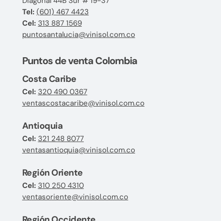
Diagonal 44B Sur # 19-37
Tel:
(601) 467 4423
Cel:
313 887 1569
puntosantalucia@vinisol.com.co
Puntos de venta Colombia
Costa Caribe
Cel:
320 490 0367
ventascostacaribe@vinisol.com.co
Antioquia
Cel:
321 248 8077
ventasantioquia@vinisol.com.co
Región Oriente
Cel:
310 250 4310
ventasoriente@vinisol.com.co
Región Occidente