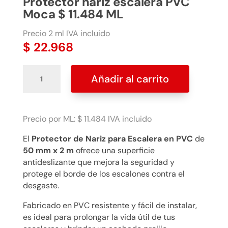
Protector nariz escalera PVC
Moca $ 11.484 ML
Precio 2 ml IVA incluido
$
22.968
Protector
Añadir al carrito
nariz
escalera
PVC
Moca
Precio por ML: $ 11.484 IVA incluido
$
El
Protector de Nariz para Escalera en PVC
de
11.484
50 mm x 2 m
ofrece una superficie
ML
antideslizante que mejora la seguridad y
cantidad
protege el borde de los escalones contra el
desgaste.
Fabricado en PVC resistente y fácil de instalar,
es ideal para prolongar la vida útil de tus