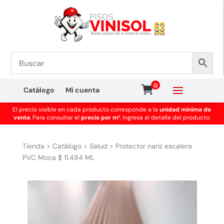
0
Catálogo
Mi cuenta
El precio visible en cada producto corresponde a la
unidad mínima de
venta
. Para consultar el
precio por m²
, ingresa al detalle del producto.
Tienda
>
Catálogo
>
Salud
>
Protector nariz escalera
PVC Moca $ 11.484 ML