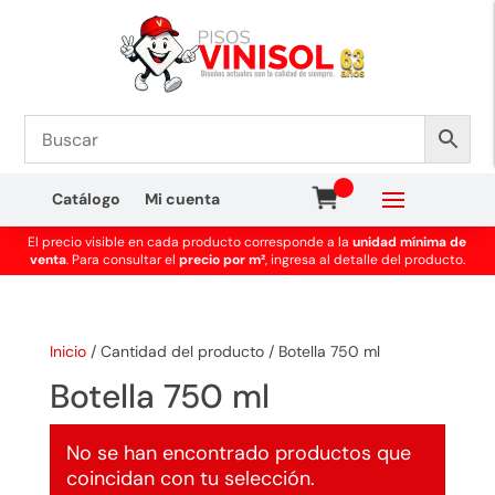
Catálogo
Mi cuenta
El precio visible en cada producto corresponde a la
unidad mínima de
venta
. Para consultar el
precio por m²
, ingresa al detalle del producto.
Inicio
/
Cantidad del producto
/
Botella 750 ml
Botella 750 ml
No se han encontrado productos que
coincidan con tu selección.